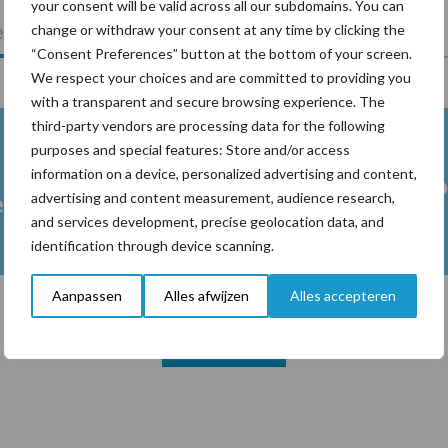
your consent will be valid across all our subdomains. You can
lkveebedrijf
Veevoer
Wet en regelgeving
change or withdraw your consent at any time by clicking the
“Consent Preferences” button at the bottom of your screen.
We respect your choices and are committed to providing you
with a transparent and secure browsing experience. The
third-party vendors are processing data for the following
purposes and special features: Store and/or access
information on a device, personalized advertising and content,
Melkpro
advertising and content measurement, audience research,
en
and services development, precise geolocation data, and
identification through device scanning.
Aanpassen
Alles afwijzen
Alles accepteren
Toon meer