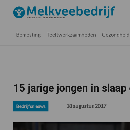
Spring
Door
Spring
Spring
naar
naar
naar
naar
Melkveebedrijf.nl
de
de
de
de
hoofdnavigatie
hoofd
eerste
voettekst
inhoud
sidebar
Bemesting
Teeltwerkzaamheden
Gezondheid
15 jarige jongen in slaap
18 augustus 2017
Bedrijfsnieuws