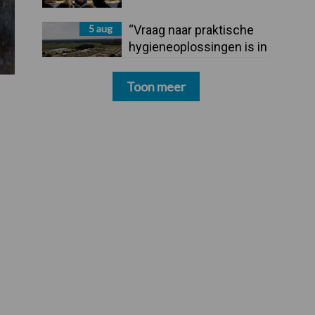
5 aug
“Vraag naar praktische
hygieneoplossingen is in
Polen groter dan ooit”
Toon meer