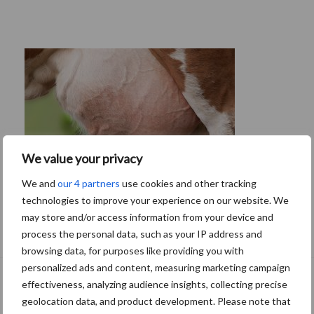
We value your privacy
We and
our 4 partners
use cookies and other tracking
technologies to improve your experience on our website. We
may store and/or access information from your device and
De speenhuid: een vaak onderschatte
process the personal data, such as your IP address and
risicofactor voor mastitis
browsing data, for purposes like providing you with
personalized ads and content, measuring marketing campaign
effectiveness, analyzing audience insights, collecting precise
geolocation data, and product development. Please note that