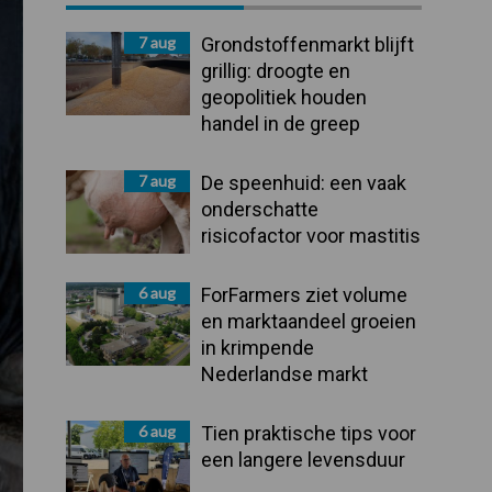
Sidebar
7 aug
Grondstoffenmarkt blijft
grillig: droogte en
geopolitiek houden
handel in de greep
7 aug
De speenhuid: een vaak
onderschatte
risicofactor voor mastitis
6 aug
ForFarmers ziet volume
en marktaandeel groeien
in krimpende
Nederlandse markt
6 aug
Tien praktische tips voor
een langere levensduur