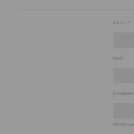
6 + 7 =
*
Email
E-mailadre
Vul hier uw