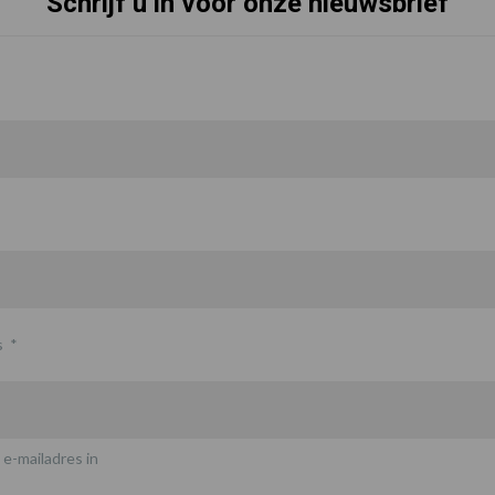
Schrijf u in voor onze nieuwsbrief
s
*
 e-mailadres in