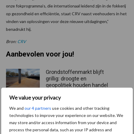
onze fokprogramma’s, die internationaal leidend zijn in de fokkerij
op gezondheid en efficiëntie, staat CRV naast veehouders in het
vinden van oplossingen voor deze nieuwe uitdagingen,”
benadrukt hij.
Bron:
CRV
Aanbevolen voor jou!
Grondstoffenmarkt blijft
grillig: droogte en
geopolitiek houden handel
in de greep
We value your privacy
We and
our 4 partners
use cookies and other tracking
De speenhuid: een vaak
technologies to improve your experience on our website. We
onderschatte risicofactor
may store and/or access information from your device and
voor mastitis
process the personal data, such as your IP address and