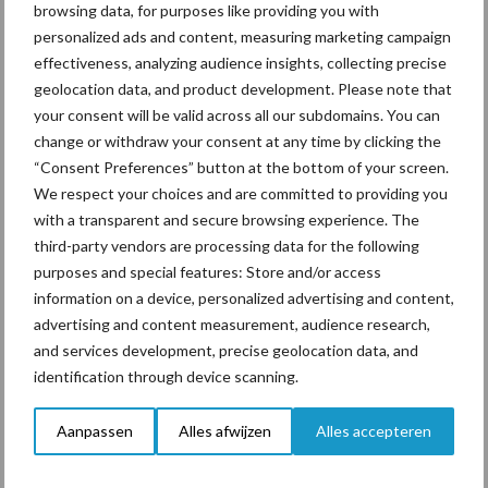
browsing data, for purposes like providing you with
personalized ads and content, measuring marketing campaign
ForFarmers ziet volume en
effectiveness, analyzing audience insights, collecting precise
marktaandeel groeien in
geolocation data, and product development. Please note that
krimpende Nederlandse
your consent will be valid across all our subdomains. You can
markt
change or withdraw your consent at any time by clicking the
“Consent Preferences” button at the bottom of your screen.
We respect your choices and are committed to providing you
with a transparent and secure browsing experience. The
Themapagina's
third-party vendors are processing data for the following
purposes and special features: Store and/or access
Diergezondheid
Bemesting
Fokkerij
Melkv
information on a device, personalized advertising and content,
advertising and content measurement, audience research,
and services development, precise geolocation data, and
identification through device scanning.
Ligbox &
Bedrijfsnieuws
Aanpassen
Alles afwijzen
Alles accepteren
Voerhekken