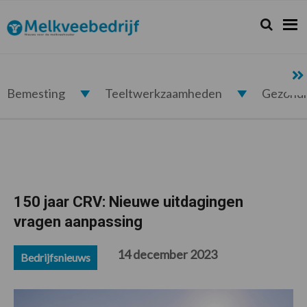
Spring
Door
Spring
Spring
naar
naar
naar
naar
Zoeken...
Zoek
Melkveebedrijf.nl
de
de
de
de
hoofdnavigatie
hoofd
eerste
voettekst
inhoud
sidebar
Bemesting
Teeltwerkzaamheden
Gezond
150 jaar CRV: Nieuwe uitdagingen
vragen aanpassing
14 december 2023
Bedrijfsnieuws