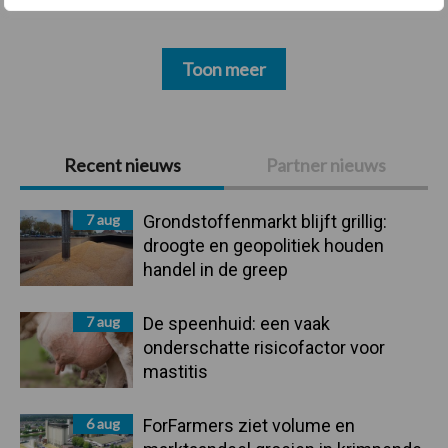
Toon meer
Primaire
Recent nieuws
Partner nieuws
Sidebar
7 aug
Grondstoffenmarkt blijft grillig:
droogte en geopolitiek houden
handel in de greep
7 aug
De speenhuid: een vaak
onderschatte risicofactor voor
mastitis
6 aug
ForFarmers ziet volume en