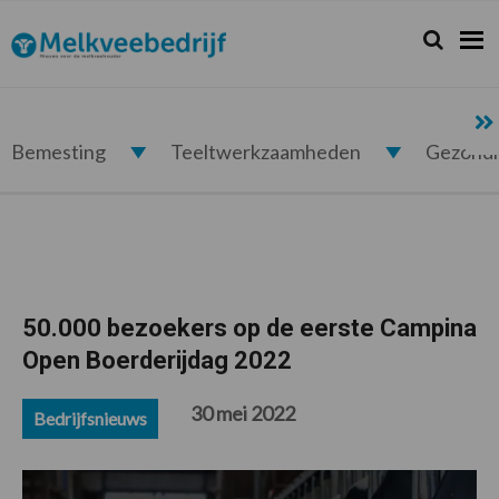
Spring
Door
Spring
Spring
naar
naar
naar
naar
Zoeken...
Zoek
Melkveebedrijf.nl
de
de
de
de
hoofdnavigatie
hoofd
eerste
voettekst
inhoud
sidebar
Bemesting
Teeltwerkzaamheden
Gezond
50.000 bezoekers op de eerste Campina
Open Boerderijdag 2022
30 mei 2022
Bedrijfsnieuws