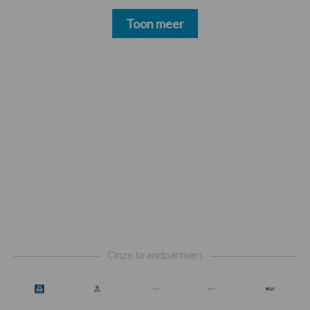
Toon meer
Footer
Onze brandpartners