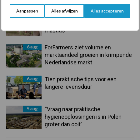
Aanpassen
Alles afwijzen
Alles accepteren
7 aug
De speenhuid: een vaak
onderschatte risicofactor voor
mastitis
6 aug
ForFarmers ziet volume en
marktaandeel groeien in krimpende
Nederlandse markt
6 aug
Tien praktische tips voor een
langere levensduur
5 aug
“Vraag naar praktische
hygieneoplossingen is in Polen
groter dan ooit”