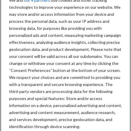
We and
our 4 partners
use cookies and other tracking
technologies to improve your experience on our website. We
may store and/or access information from your device and
process the personal data, such as your IP address and
browsing data, for purposes like providing you with
Ligbox &
Bedrijfsnieuws
personalized ads and content, measuring marketing campaign
Voerhekken
effectiveness, analyzing audience insights, collecting precise
geolocation data, and product development. Please note that
your consent will be valid across all our subdomains. You can
change or withdraw your consent at any time by clicking the
“Consent Preferences” button at the bottom of your screen.
Toon meer
We respect your choices and are committed to providing you
with a transparent and secure browsing experience. The
third-party vendors are processing data for the following
Primaire
purposes and special features: Store and/or access
Recent nieuws
Partner nieuws
information on a device, personalized advertising and content,
Sidebar
advertising and content measurement, audience research,
7 aug
Grondstoffenmarkt blijft grillig:
and services development, precise geolocation data, and
droogte en geopolitiek houden
identification through device scanning.
handel in de greep