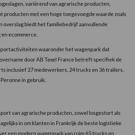
geslagen, variërend van agrarische producten,
tot producten met een hoge toegevoegde waarde zoals
n overslag biedt het familiebedrijf aanvullende
ng en ecommerce.
nsportactiviteiten waaronder het wagenpark dat
De overname door AB Texel France betreft specifiek de
s inclusief 27 medewerkers, 24 trucks en 36 trailers.
Peronne in gebruik.
sport van agrarische producten, zowel losgestort als
elijks in om klanten in Frankrijk de beste logistieke
 over een modern wagenpark van ruim 65 trucks en