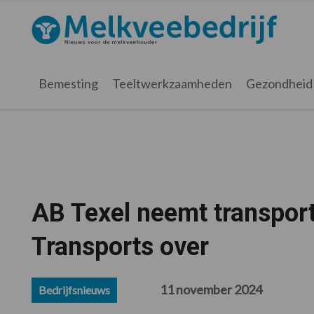
Spring
Door
Spring
Spring
naar
naar
naar
naar
Melkveebedrijf.nl
de
de
de
de
hoofdnavigatie
hoofd
eerste
voettekst
inhoud
sidebar
Bemesting
Teeltwerkzaamheden
Gezondheid
AB Texel neemt transport
Transports over
11 november 2024
Bedrijfsnieuws