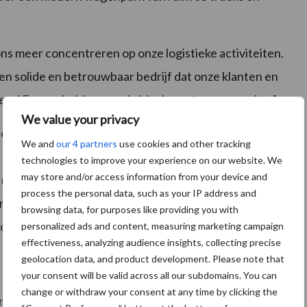
ons meer concentreren op onze logistieke activiteiten.
n solide en betrouwbaar bedrijf dat onze klanten en
exel France hebben we de ideale partner gevonden.”
We value your privacy
n België, is verheugd met de uitbreiding in Frankrijk.
We and
our 4 partners
use cookies and other tracking
belangrijk slagkracht te hebben. Wij willen niet alleen
technologies to improve your experience on our website. We
may store and/or access information from your device and
euwe klanten capaciteit en flexibiliteit bieden. Deze
process the personal data, such as your IP address and
eronne ligt bovendien middenin ons werkgebied. Ik
browsing data, for purposes like providing you with
kom.”
personalized ads and content, measuring marketing campaign
effectiveness, analyzing audience insights, collecting precise
geolocation data, and product development. Please note that
your consent will be valid across all our subdomains. You can
change or withdraw your consent at any time by clicking the
sterke internationale speler in agri-, food- en speciaal