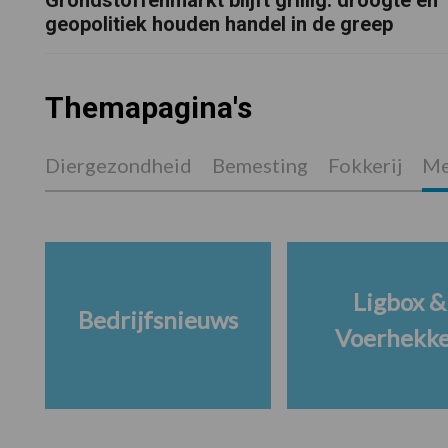
geopolitiek houden handel in de greep
Themapagina's
Diergezondheid
Bemesting
Fokkerij
Me
Ligbox &
Bedrijfsnieuws
Voerhekk