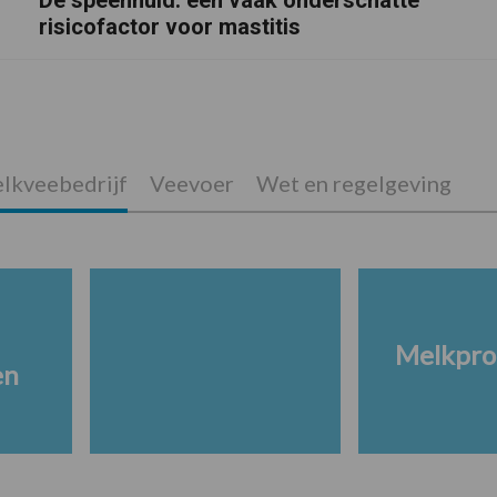
risicofactor voor mastitis
lkveebedrijf
Veevoer
Wet en regelgeving
Melkpro
en