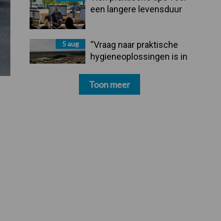
een langere levensduur
5 aug
“Vraag naar praktische
hygieneoplossingen is in
Polen groter dan ooit”
Toon meer