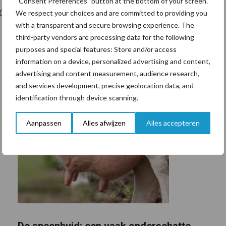
“Consent Preferences” button at the bottom of your screen.
0 medewerkers bij AB Texel en telt de moderne vloot
We respect your choices and are committed to providing you
with a transparent and secure browsing experience. The
third-party vendors are processing data for the following
purposes and special features: Store and/or access
information on a device, personalized advertising and content,
advertising and content measurement, audience research,
and services development, precise geolocation data, and
identification through device scanning.
Aanpassen
Alles afwijzen
Alles accepteren
De speenhuid: een vaak onderschatte