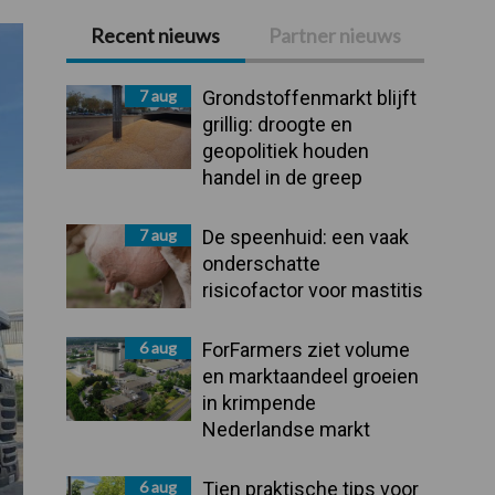
Recent nieuws
Partner nieuws
Primaire
Sidebar
7 aug
Grondstoffenmarkt blijft
grillig: droogte en
geopolitiek houden
handel in de greep
7 aug
De speenhuid: een vaak
onderschatte
risicofactor voor mastitis
6 aug
ForFarmers ziet volume
en marktaandeel groeien
in krimpende
Nederlandse markt
6 aug
Tien praktische tips voor