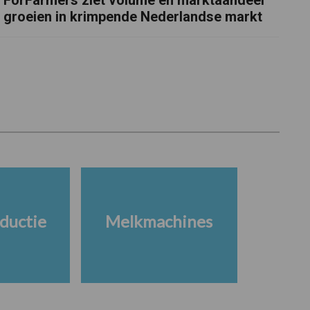
groeien in krimpende Nederlandse markt
ductie
Melkmachines