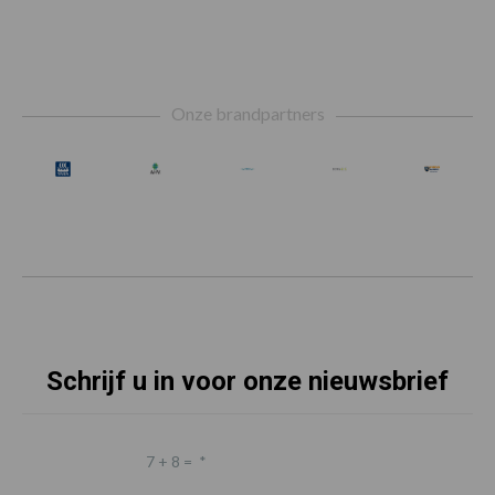
Footer
Onze brandpartners
Schrijf u in voor onze nieuwsbrief
7 + 8 =
*