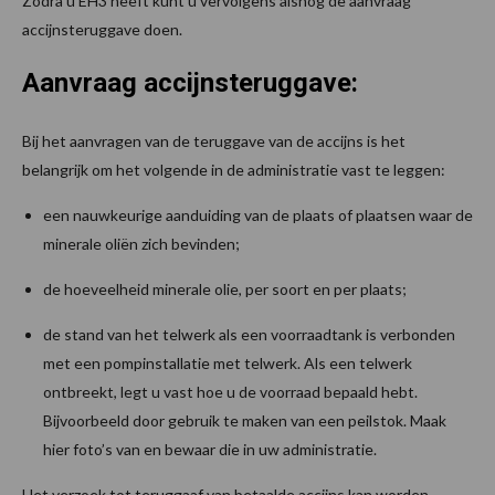
Zodra u EH3 heeft kunt u vervolgens alsnog de aanvraag
accijnsteruggave doen.
Aanvraag accijnsteruggave:
Bij het aanvragen van de teruggave van de accijns is het
belangrijk om het volgende in de administratie vast te leggen:
een nauwkeurige aanduiding van de plaats of plaatsen waar de
minerale oliën zich bevinden;
de hoeveelheid minerale olie, per soort en per plaats;
de stand van het telwerk als een voorraadtank is verbonden
met een pompinstallatie met telwerk. Als een telwerk
ontbreekt, legt u vast hoe u de voorraad bepaald hebt.
Bijvoorbeeld door gebruik te maken van een peilstok. Maak
hier foto’s van en bewaar die in uw administratie.
Het verzoek tot teruggaaf van betaalde accijns kan worden