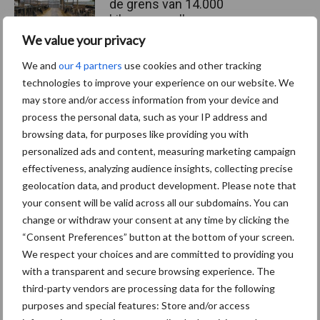
de grens van 14.000
kilogram melk
We value your privacy
We and
our 4 partners
use cookies and other tracking
technologies to improve your experience on our website. We
Themapagina's
may store and/or access information from your device and
process the personal data, such as your IP address and
browsing data, for purposes like providing you with
Diergezondheid
Bemesting
Fokkerij
Melkv
personalized ads and content, measuring marketing campaign
effectiveness, analyzing audience insights, collecting precise
geolocation data, and product development. Please note that
your consent will be valid across all our subdomains. You can
Ligbox &
change or withdraw your consent at any time by clicking the
Bedrijfsnieuws
Voerhekken
“Consent Preferences” button at the bottom of your screen.
We respect your choices and are committed to providing you
with a transparent and secure browsing experience. The
third-party vendors are processing data for the following
purposes and special features: Store and/or access
Toon meer