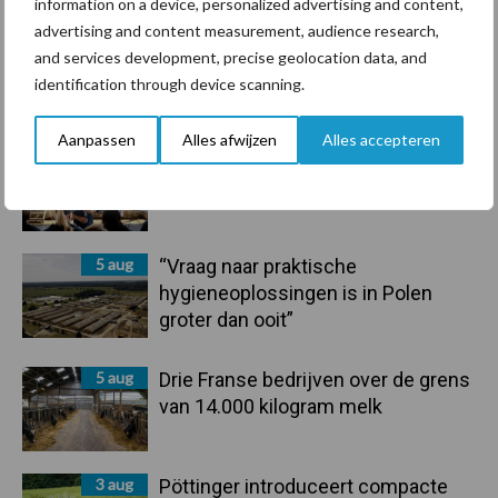
information on a device, personalized advertising and content,
advertising and content measurement, audience research,
and services development, precise geolocation data, and
Primaire
identification through device scanning.
Recent nieuws
Partner nieuws
Sidebar
Aanpassen
Alles afwijzen
Alles accepteren
6 aug
Tien praktische tips voor een
langere levensduur
5 aug
“Vraag naar praktische
hygieneoplossingen is in Polen
groter dan ooit”
5 aug
Drie Franse bedrijven over de grens
van 14.000 kilogram melk
3 aug
Pöttinger introduceert compacte