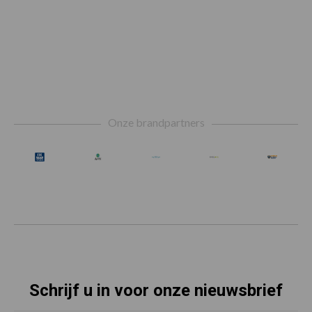
Footer
Onze brandpartners
Schrijf u in voor onze nieuwsbrief