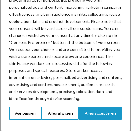
browsing data, for purposes like providing you with
personalized ads and content, measuring marketing campaign
ForFarmers ziet volume en
effectiveness, analyzing audience insights, collecting precise
marktaandeel groeien in
geolocation data, and product development. Please note that
krimpende Nederlandse
your consent will be valid across all our subdomains. You can
markt
change or withdraw your consent at any time by clicking the
“Consent Preferences” button at the bottom of your screen.
We respect your choices and are committed to providing you
with a transparent and secure browsing experience. The
Themapagina's
third-party vendors are processing data for the following
purposes and special features: Store and/or access
Diergezondheid
Bemesting
Fokkerij
Melkv
information on a device, personalized advertising and content,
advertising and content measurement, audience research,
and services development, precise geolocation data, and
identification through device scanning.
Ligbox &
Bedrijfsnieuws
Voerhekken
Aanpassen
Alles afwijzen
Alles accepteren