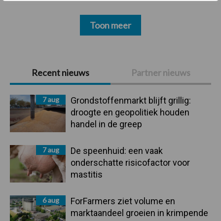
Toon meer
Primaire
Recent nieuws
Partner nieuws
Sidebar
7 aug
Grondstoffenmarkt blijft grillig:
droogte en geopolitiek houden
handel in de greep
7 aug
De speenhuid: een vaak
onderschatte risicofactor voor
mastitis
6 aug
ForFarmers ziet volume en
marktaandeel groeien in krimpende