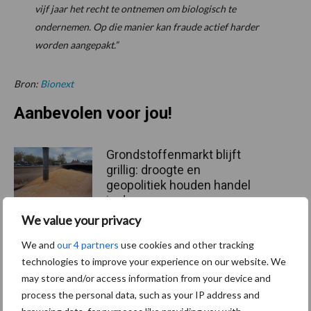
vijf jaar het recht te ontnemen om biologisch te
ondernemen. Op die manier kan fraude actief harder
worden aangepakt.”
Bron:
Bionext
Aanbevolen voor jou!
Grondstoffenmarkt blijft
grillig: droogte en
geopolitiek houden handel
in de greep
We value your privacy
We and
our 4 partners
use cookies and other tracking
De speenhuid: een vaak
technologies to improve your experience on our website. We
onderschatte risicofactor
voor mastitis
may store and/or access information from your device and
process the personal data, such as your IP address and