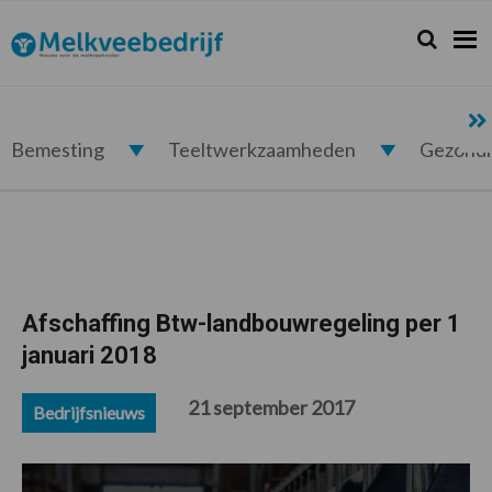
Spring
Door
Spring
Spring
naar
naar
naar
naar
Zoeken...
Zoek
Melkveebedrijf.nl
de
de
de
de
hoofdnavigatie
hoofd
eerste
voettekst
inhoud
sidebar
Bemesting
Teeltwerkzaamheden
Gezond
Afschaffing Btw-landbouwregeling per 1
januari 2018
21 september 2017
Bedrijfsnieuws