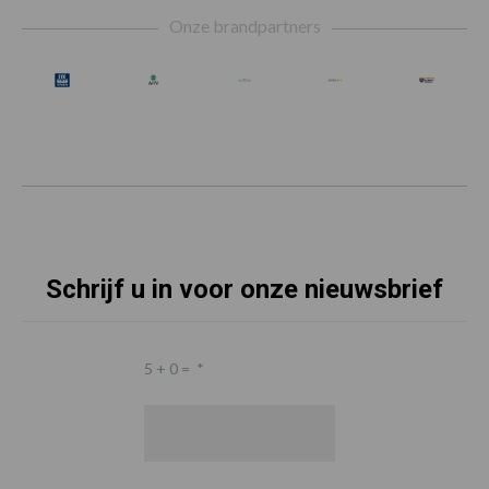
Footer
Onze brandpartners
Schrijf u in voor onze nieuwsbrief
5 + 0 =
*