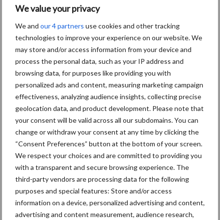
We value your privacy
Themapagina's
We and
our 4 partners
use cookies and other tracking
technologies to improve your experience on our website. We
Diergezondheid
Bemesting
Fokkerij
Melkv
may store and/or access information from your device and
process the personal data, such as your IP address and
browsing data, for purposes like providing you with
personalized ads and content, measuring marketing campaign
effectiveness, analyzing audience insights, collecting precise
Ligbox &
Bedrijfsnieuws
geolocation data, and product development. Please note that
Voerhekken
your consent will be valid across all our subdomains. You can
change or withdraw your consent at any time by clicking the
“Consent Preferences” button at the bottom of your screen.
We respect your choices and are committed to providing you
with a transparent and secure browsing experience. The
Toon meer
third-party vendors are processing data for the following
purposes and special features: Store and/or access
information on a device, personalized advertising and content,
Primaire
advertising and content measurement, audience research,
Recent nieuws
Partner nieuws