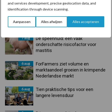
and services development, precise geolocation data, and
Sidebar
identification through device scanning.
7 aug
Grondstoffenmarkt blijft grillig:
droogte en geopolitiek houden
Aanpassen
Alles afwijzen
Alles accepteren
handel in de greep
7 aug
De speenhuid: een vaak
onderschatte risicofactor voor
mastitis
6 aug
ForFarmers ziet volume en
marktaandeel groeien in krimpende
Nederlandse markt
6 aug
Tien praktische tips voor een
langere levensduur