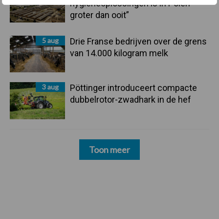
hygieneoplossingen is in Polen
groter dan ooit”
5 aug
Drie Franse bedrijven over de grens
van 14.000 kilogram melk
3 aug
Pöttinger introduceert compacte
dubbelrotor-zwadhark in de hef
Toon meer