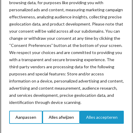
browsing data, for purposes like providing you with
personalized ads and content, measuring marketing campaign
effectiveness, analyzing audience insights, collecting precise
Toon meer
geolocation data, and product development. Please note that
your consent will be valid across all our subdomains. You can
change or withdraw your consent at any time by clicking the
“Consent Preferences” button at the bottom of your screen.
Primaire
Recent nieuws
Partner nieuws
We respect your choices and are committed to providing you
Sidebar
with a transparent and secure browsing experience. The
third-party vendors are processing data for the following
6 aug
ForFarmers ziet volume en
purposes and special features: Store and/or access
marktaandeel groeien in krimpende
information on a device, personalized advertising and content,
Nederlandse markt
advertising and content measurement, audience research,
and services development, precise geolocation data, and
6 aug
Tien praktische tips voor een
identification through device scanning.
langere levensduur
Aanpassen
Alles afwijzen
Alles accepteren
5 aug
“Vraag naar praktische