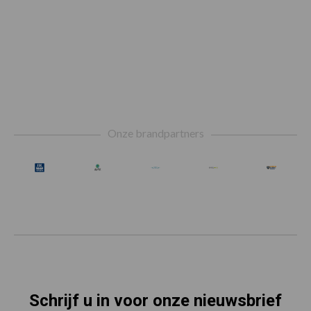
Footer
Onze brandpartners
Schrijf u in voor onze nieuwsbrief