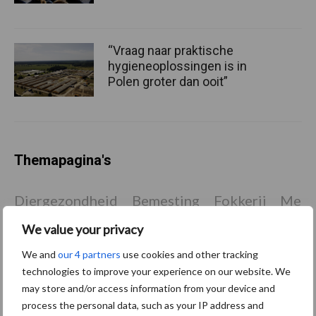
“Vraag naar praktische
hygieneoplossingen is in
Polen groter dan ooit”
Themapagina's
Diergezondheid
Bemesting
Fokkerij
Melkv
We value your privacy
We and
our 4 partners
use cookies and other tracking
technologies to improve your experience on our website. We
Ligbox &
Bedrijfsnieuws
may store and/or access information from your device and
Voerhekken
process the personal data, such as your IP address and