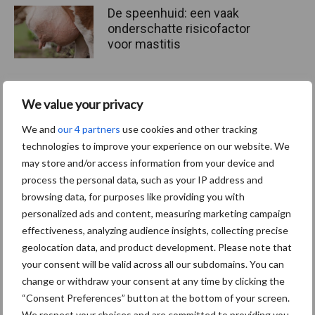
De speenhuid: een vaak
onderschatte risicofactor
voor mastitis
We value your privacy
ForFarmers ziet volume en
marktaandeel groeien in
We and
our 4 partners
use cookies and other tracking
krimpende Nederlandse
technologies to improve your experience on our website. We
markt
may store and/or access information from your device and
process the personal data, such as your IP address and
browsing data, for purposes like providing you with
personalized ads and content, measuring marketing campaign
Themapagina's
effectiveness, analyzing audience insights, collecting precise
geolocation data, and product development. Please note that
Diergezondheid
Bemesting
Fokkerij
Melkv
your consent will be valid across all our subdomains. You can
change or withdraw your consent at any time by clicking the
“Consent Preferences” button at the bottom of your screen.
We respect your choices and are committed to providing you