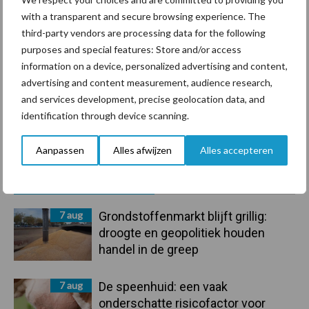
Ligbox &
with a transparent and secure browsing experience. The
Bedrijfsnieuws
third-party vendors are processing data for the following
Voerhekken
purposes and special features: Store and/or access
information on a device, personalized advertising and content,
advertising and content measurement, audience research,
and services development, precise geolocation data, and
Toon meer
identification through device scanning.
Aanpassen
Alles afwijzen
Alles accepteren
Primaire
Recent nieuws
Partner nieuws
Sidebar
7 aug
Grondstoffenmarkt blijft grillig:
droogte en geopolitiek houden
handel in de greep
7 aug
De speenhuid: een vaak
onderschatte risicofactor voor