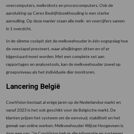
voercomputers, melkrobots en procescomputers. Ook de
aansluiting op Ceres Bedrijfsboekhouding is een sterke
aanvulling. Op deze manier staan alle melk- en voercijfers samen
in 1 overzicht.
In de slimme cockpit ziet de melkveehouder in één oogopslag hoe
de veestapel presteert, waar afwijkingen zitten en of er
bijgestuurd moet worden. Met een complete set aan
rapportages en analysetools, kan de melkveehouder zowel op
groepsniveau als het individuele dier monitoren.
Lancering België
CowVision bestaat al enige jaren op de Nederlandse markt en
vanaf 2023 is het ook geschikt voor de Belgische markt. De
klanten prijzen het systeem om de eenvoud, stabiliteit en het
gemak van online werken. Melkveehouder Wijtze Hoogeveen is
daar een van. “In CowVision heb je alle informatie en systemen