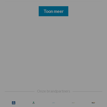
Toon meer
Footer
Onze brandpartners