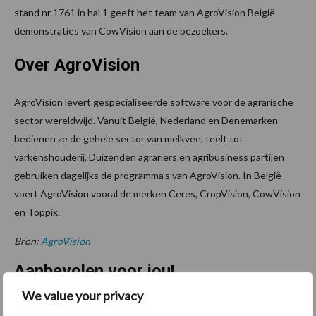
stand nr 1761 in hal 1 geeft het team van AgroVision België
demonstraties van CowVision aan de bezoekers.
Over AgroVision
AgroVision levert gespecialiseerde software voor de agrarische
sector wereldwijd. Vanuit België, Nederland en Denemarken
bedienen ze de gehele sector van melkvee, teelt tot
varkenshouderij. Duizenden agrariërs en agribusiness partijen
gebruiken dagelijks de programma’s van AgroVision. In België
voert AgroVision vooral de merken Ceres, CropVision, CowVision
en Toppix.
Bron:
AgroVision
Aanbevolen voor jou!
We value your privacy
ForFarmers ziet volume en