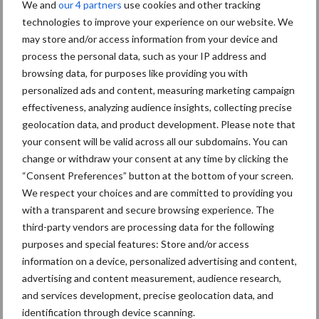
We and
our 4 partners
use cookies and other tracking
marktaandeel groeien in
technologies to improve your experience on our website. We
krimpende Nederlandse
may store and/or access information from your device and
markt
process the personal data, such as your IP address and
browsing data, for purposes like providing you with
personalized ads and content, measuring marketing campaign
Tien praktische tips voor
een langere levensduur
effectiveness, analyzing audience insights, collecting precise
geolocation data, and product development. Please note that
your consent will be valid across all our subdomains. You can
change or withdraw your consent at any time by clicking the
“Consent Preferences” button at the bottom of your screen.
“Vraag naar praktische
We respect your choices and are committed to providing you
hygieneoplossingen is in
with a transparent and secure browsing experience. The
Polen groter dan ooit”
third-party vendors are processing data for the following
purposes and special features: Store and/or access
information on a device, personalized advertising and content,
advertising and content measurement, audience research,
Themapagina's
and services development, precise geolocation data, and
identification through device scanning.