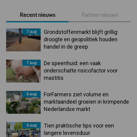
Primaire
Recent nieuws
Partner nieuws
Sidebar
7 aug
Grondstoffenmarkt blijft grillig:
droogte en geopolitiek houden
handel in de greep
7 aug
De speenhuid: een vaak
onderschatte risicofactor voor
mastitis
6 aug
ForFarmers ziet volume en
marktaandeel groeien in krimpende
Nederlandse markt
6 aug
Tien praktische tips voor een
langere levensduur