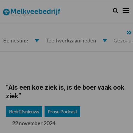
Spring
Door
Spring
Spring
naar
naar
naar
naar
Zoeken...
Zoek
Melkveebedrijf.nl
de
de
de
de
hoofdnavigatie
hoofd
eerste
voettekst
inhoud
sidebar
Bemesting
Teeltwerkzaamheden
Gezond
“Als een koe ziek is, is de boer vaak ook
ziek”
Bedrijfsnieuws
Prosu Podcast
22 november 2024