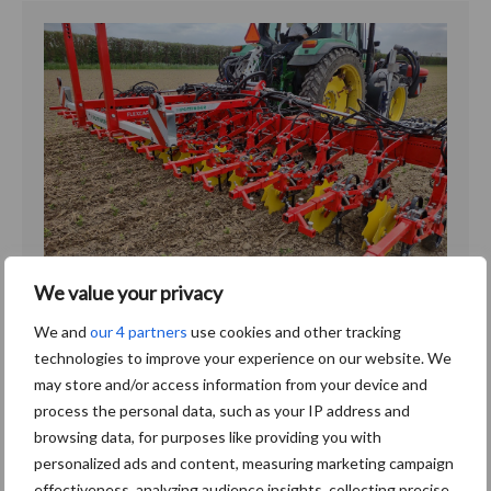
We value your privacy
Nieuwe start voor vertrouwde
Pöttinger in Nederland
We and
our 4 partners
use cookies and other tracking
technologies to improve your experience on our website. We
may store and/or access information from your device and
Nederland was één van de laatste landen waar Pöttinger
process the personal data, such as your IP address and
nog met een importeur werkte. Sinds…
browsing data, for purposes like providing you with
personalized ads and content, measuring marketing campaign
Luister hier
effectiveness, analyzing audience insights, collecting precise