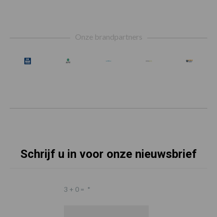
Footer
Onze brandpartners
Schrijf u in voor onze nieuwsbrief
3 + 0 =
*