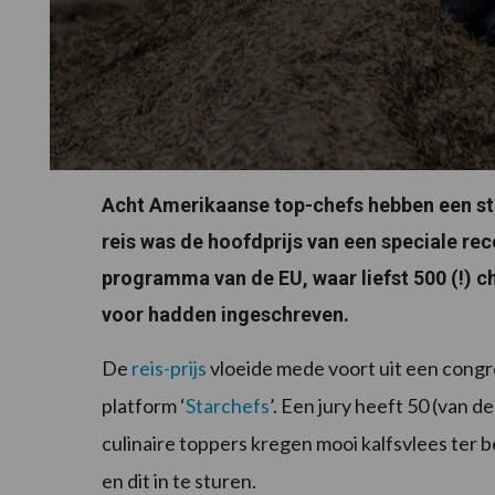
Acht Amerikaanse top-chefs hebben een s
reis was de hoofdprijs van een speciale re
programma van de EU, waar liefst 500 (!) c
voor hadden ingeschreven.
De
reis-prijs
vloeide mede voort uit een congr
platform ‘
Starchefs
’. Een jury heeft 50 (van 
culinaire toppers kregen mooi kalfsvlees ter
en dit in te sturen.