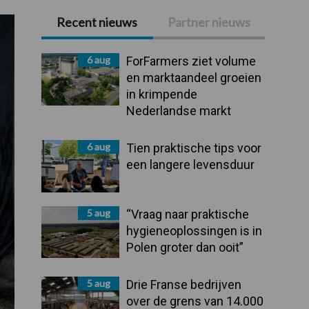
Recent nieuws
Partner nieuws
Primaire
Sidebar
6 aug
ForFarmers ziet volume
en marktaandeel groeien
in krimpende
Nederlandse markt
6 aug
Tien praktische tips voor
een langere levensduur
5 aug
“Vraag naar praktische
hygieneoplossingen is in
Polen groter dan ooit”
5 aug
Drie Franse bedrijven
over de grens van 14.000