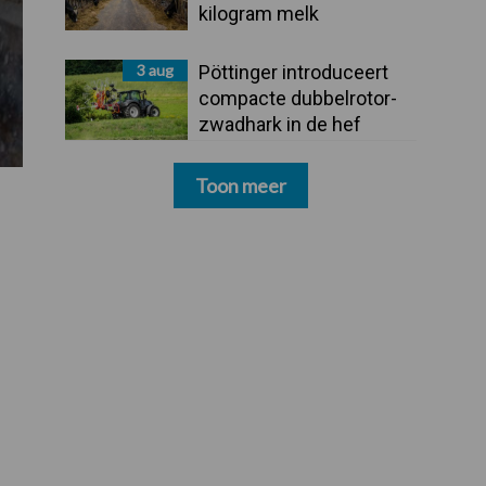
kilogram melk
3 aug
Pöttinger introduceert
compacte dubbelrotor-
zwadhark in de hef
Toon meer