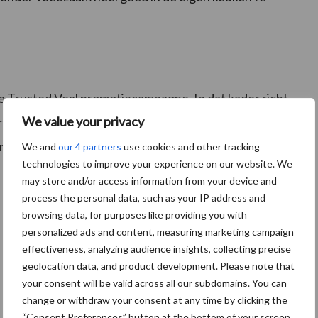
se Trusted Veal promotiecampagne. In dat kader richt
We value your privacy
teurs mede op de restaurantchefs in de VS. Doel is om
irerende impulsen te geven en Nederlands kalfsvlees
We and
our 4 partners
use cookies and other tracking
technologies to improve your experience on our website. We
may store and/or access information from your device and
process the personal data, such as your IP address and
browsing data, for purposes like providing you with
personalized ads and content, measuring marketing campaign
effectiveness, analyzing audience insights, collecting precise
geolocation data, and product development. Please note that
your consent will be valid across all our subdomains. You can
change or withdraw your consent at any time by clicking the
“Consent Preferences” button at the bottom of your screen.