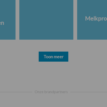
Melkpro
en
Toon meer
Onze brandpartners