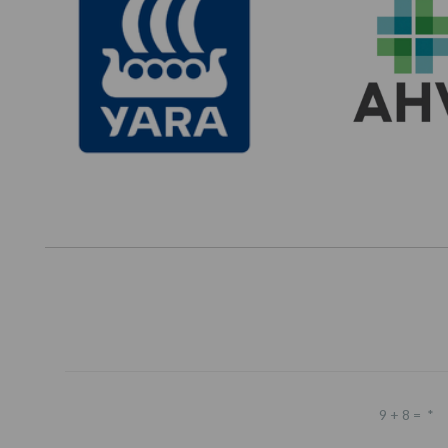
9 + 8 =
*