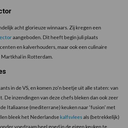
ctor
delijk acht glorieuze winnaars. Zij kregen een
sector
aangeboden. Dit heeft begin juli plaats
enten en kalverhouders, maar ook een culinaire
 Martkhal in Rotterdam.
es
nts in de VS, en komen zo’n beetje uit alle staten: van
st. De inzendingen van deze chefs bleken dan ook zeer
a de Italiaanse (mediterrane) keuken naar ‘fusion’ met
allen bleek het Nederlandse
kalfsvlees
als (betrekkelijk)
ijzonder voedzaam heel goed in de eigen keuken te