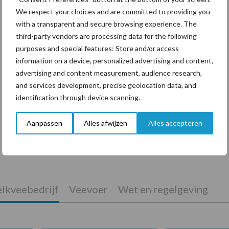
We respect your choices and are committed to providing you
with a transparent and secure browsing experience. The
third-party vendors are processing data for the following
purposes and special features: Store and/or access
information on a device, personalized advertising and content,
advertising and content measurement, audience research,
and services development, precise geolocation data, and
identification through device scanning.
Tien praktische tips voor een langere
levensduur
Aanpassen
Alles afwijzen
Alles accepteren
lkveebedrijf
Veevoer
Wet en regelgeving