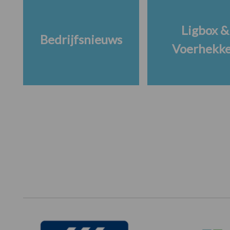
Ligbox &
Bedrijfsnieuws
Voerhekk
Footer