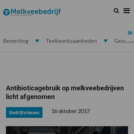
Spring
Door
Spring
Spring
naar
naar
naar
naar
Zoeken...
Zoek
Melkveebedrijf.nl
de
de
de
de
hoofdnavigatie
hoofd
eerste
voettekst
inhoud
sidebar
Bemesting
Teeltwerkzaamheden
Gezond
Antibioticagebruik op melkveebedrijven
licht afgenomen
16 oktober 2017
Bedrijfsnieuws