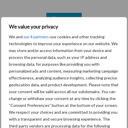
Toon meer
We value your privacy
We and
our 4 partners
use cookies and other tracking
Primaire
technologies to improve your experience on our website. We
Recent nieuws
Partner nieuws
may store and/or access information from your device and
Sidebar
process the personal data, such as your IP address and
6 aug
ForFarmers ziet volume en
browsing data, for purposes like providing you with
marktaandeel groeien in krimpende
personalized ads and content, measuring marketing campaign
Nederlandse markt
effectiveness, analyzing audience insights, collecting precise
geolocation data, and product development. Please note that
6 aug
Tien praktische tips voor een
your consent will be valid across all our subdomains. You can
langere levensduur
change or withdraw your consent at any time by clicking the
“Consent Preferences” button at the bottom of your screen.
We respect your choices and are committed to providing you
5 aug
“Vraag naar praktische
with a transparent and secure browsing experience. The
hygieneoplossingen is in Polen
third-party vendors are processing data for the following