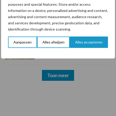
groter dan ooit”
purposes and special features: Store and/or access
information on a device, personalized advertising and content,
advertising and content measurement, audience research,
5 aug
Drie Franse bedrijven over de grens
and services development, precise geolocation data, and
van 14.000 kilogram melk
identification through device scanning.
Aanpassen
Alles afwijzen
Alles accepteren
3 aug
Pöttinger introduceert compacte
dubbelrotor-zwadhark in de hef
Toon meer