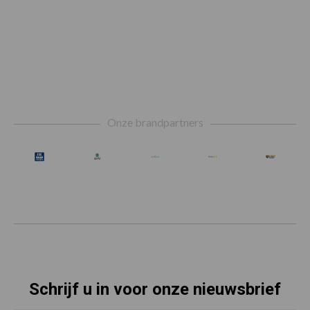
Footer
Onze brandpartners
Schrijf u in voor onze nieuwsbrief