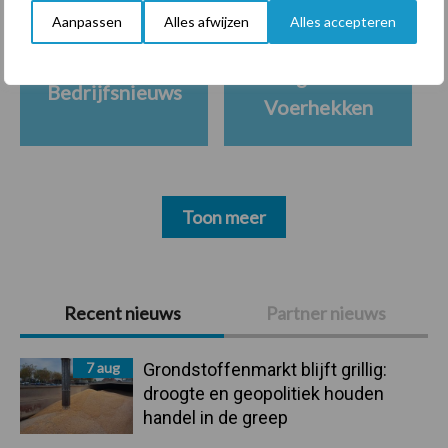
Aanpassen
Alles afwijzen
Alles accepteren
Ligbox &
Bedrijfsnieuws
Voerhekken
Toon meer
Primaire
Recent nieuws
Partner nieuws
Sidebar
7 aug
Grondstoffenmarkt blijft grillig:
droogte en geopolitiek houden
handel in de greep