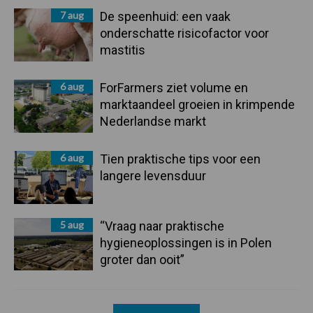
7 aug
De speenhuid: een vaak
onderschatte risicofactor voor
mastitis
6 aug
ForFarmers ziet volume en
marktaandeel groeien in krimpende
Nederlandse markt
6 aug
Tien praktische tips voor een
langere levensduur
5 aug
“Vraag naar praktische
hygieneoplossingen is in Polen
groter dan ooit”