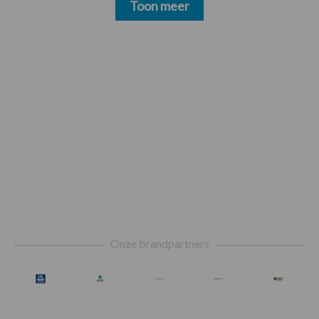
Toon meer
Footer
Onze brandpartners