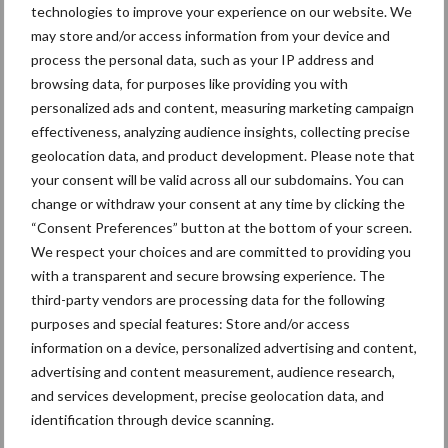
in de greep
technologies to improve your experience on our website. We
may store and/or access information from your device and
process the personal data, such as your IP address and
De speenhuid: een vaak
browsing data, for purposes like providing you with
onderschatte risicofactor
personalized ads and content, measuring marketing campaign
voor mastitis
effectiveness, analyzing audience insights, collecting precise
geolocation data, and product development. Please note that
your consent will be valid across all our subdomains. You can
change or withdraw your consent at any time by clicking the
ForFarmers ziet volume en
marktaandeel groeien in
“Consent Preferences” button at the bottom of your screen.
krimpende Nederlandse
We respect your choices and are committed to providing you
markt
with a transparent and secure browsing experience. The
third-party vendors are processing data for the following
purposes and special features: Store and/or access
information on a device, personalized advertising and content,
Themapagina's
advertising and content measurement, audience research,
and services development, precise geolocation data, and
Diergezondheid
Bemesting
Fokkerij
Melkv
identification through device scanning.