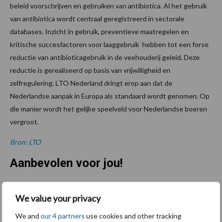
beleid voorschrijven en gebruiken van antibiotica. Al het gebruik
van antibiotica wordt centraal geregistreerd in sectorale
databases. Inzicht in gebruik, preventieve maatregelen en
kritische succesfactoren voor laaggebruik hebben tot een forse
reductie van antibioticagebruik in de veehouderij geleid. Deze
reductie is gerealiseerd op basis van vrijwilligheid en
zelfregulering. LTO Nederland dringt erop aan dat de
Nederlandse aanpak in Europa als standaard wordt genomen. Op
die manier wordt het gelijke speelveld voor Nederlandse boeren
vergroot.
Bron: LTO
Aanbevolen voor jou!
Grondstoffenmarkt blijft
We value your privacy
grillig: droogte en
geopolitiek houden handel
We and
our 4 partners
use cookies and other tracking