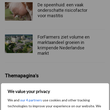
De speenhuid: een vaak
onderschatte risicofactor
voor mastitis
ForFarmers ziet volume en
marktaandeel groeien in
krimpende Nederlandse
markt
Themapagina's
Diergezondheid
Bemesting
Fokkerij
Melkv
We value your privacy
We and
our 4 partners
use cookies and other tracking
technologies to improve your experience on our website. We