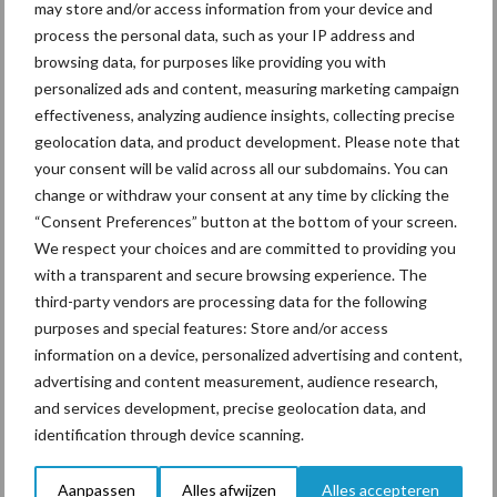
may store and/or access information from your device and
Ligbox &
process the personal data, such as your IP address and
Bedrijfsnieuws
Voerhekken
browsing data, for purposes like providing you with
personalized ads and content, measuring marketing campaign
effectiveness, analyzing audience insights, collecting precise
geolocation data, and product development. Please note that
your consent will be valid across all our subdomains. You can
Toon meer
change or withdraw your consent at any time by clicking the
“Consent Preferences” button at the bottom of your screen.
We respect your choices and are committed to providing you
Primaire
with a transparent and secure browsing experience. The
Recent nieuws
Partner nieuws
third-party vendors are processing data for the following
Sidebar
purposes and special features: Store and/or access
7 aug
Grondstoffenmarkt blijft grillig:
information on a device, personalized advertising and content,
droogte en geopolitiek houden
advertising and content measurement, audience research,
handel in de greep
and services development, precise geolocation data, and
identification through device scanning.
7 aug
De speenhuid: een vaak
onderschatte risicofactor voor
Aanpassen
Alles afwijzen
Alles accepteren