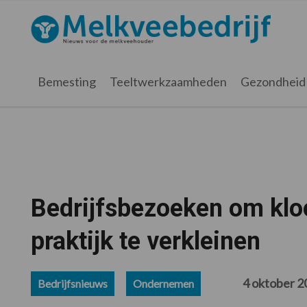
Spring
Door
Spring
Spring
naar
naar
naar
naar
Melkveebedrijf.nl
de
de
de
de
hoofdnavigatie
hoofd
eerste
voettekst
inhoud
sidebar
Bemesting
Teeltwerkzaamheden
Gezondheid
Bedrijfsbezoeken om klo
praktijk te verkleinen
4 oktober 2
Bedrijfsnieuws
Ondernemen