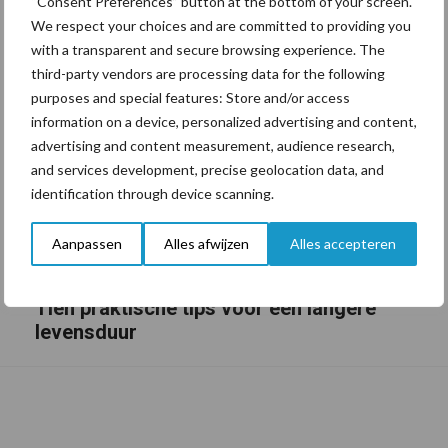
“Consent Preferences” button at the bottom of your screen.
We respect your choices and are committed to providing you
with a transparent and secure browsing experience. The
third-party vendors are processing data for the following
purposes and special features: Store and/or access
information on a device, personalized advertising and content,
advertising and content measurement, audience research,
and services development, precise geolocation data, and
identification through device scanning.
Aanpassen
Alles afwijzen
Alles accepteren
Tien praktische tips voor een langere
levensduur