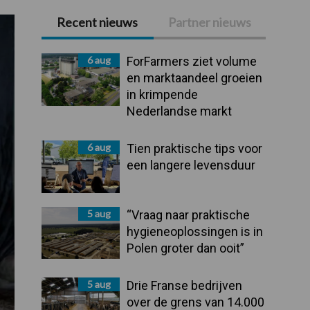
Recent nieuws
Partner nieuws
Primaire
Sidebar
6 aug
ForFarmers ziet volume
en marktaandeel groeien
in krimpende
Nederlandse markt
6 aug
Tien praktische tips voor
een langere levensduur
5 aug
“Vraag naar praktische
hygieneoplossingen is in
Polen groter dan ooit”
5 aug
Drie Franse bedrijven
over de grens van 14.000