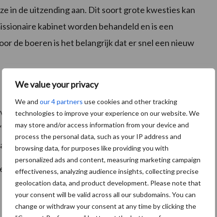
ze in de uitzending aan. Dit soort grote kwesties kan
missionaire kabinet worden behandeld en is een
or de boeren is het belangrijk dat er snel een nieuw
We value your privacy
We and
our 4 partners
use cookies and other tracking
 verschillende agrarische bedrijven te zijn geweest,
technologies to improve your experience on our website. We
may store and/or access information from your device and
“Ik verwacht dat een groot deel van mijn tijd opgaat
process the personal data, such as your IP address and
aar de kabinetsformatie.
browsing data, for purposes like providing you with
personalized ads and content, measuring marketing campaign
te vinden op
www.teamagro.nl
effectiveness, analyzing audience insights, collecting precise
geolocation data, and product development. Please note that
your consent will be valid across all our subdomains. You can
change or withdraw your consent at any time by clicking the