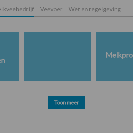
lkveebedrijf
Veevoer
Wet en regelgeving
Melkpro
en
Toon meer