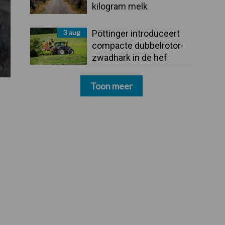
kilogram melk
3 aug
Pöttinger introduceert
compacte dubbelrotor-
zwadhark in de hef
Toon meer