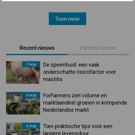
Toon meer
Primaire
Recent nieuws
Partner nieuws
Sidebar
7 aug
De speenhuid: een vaak
onderschatte risicofactor voor
mastitis
6 aug
ForFarmers ziet volume en
marktaandeel groeien in krimpende
Nederlandse markt
6 aug
Tien praktische tips voor een
langere levensduur