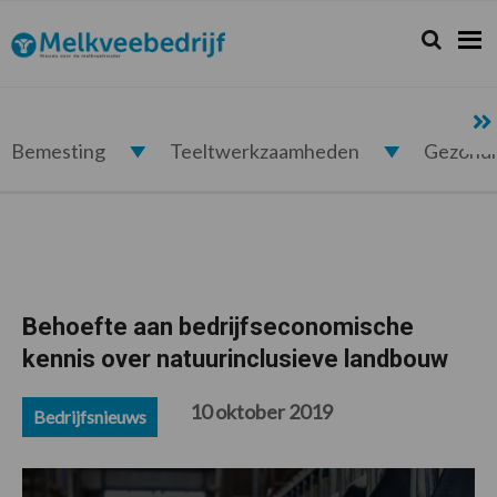
Spring
Door
Spring
Spring
naar
naar
naar
naar
Zoeken...
Zoek
Melkveebedrijf.nl
de
de
de
de
hoofdnavigatie
hoofd
eerste
voettekst
inhoud
sidebar
Bemesting
Teeltwerkzaamheden
Gezond
Behoefte aan bedrijfseconomische
kennis over natuurinclusieve landbouw
10 oktober 2019
Bedrijfsnieuws