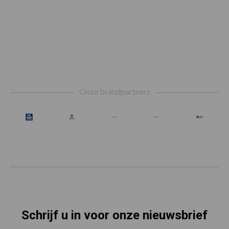
Footer
Onze brandpartners
Schrijf u in voor onze nieuwsbrief