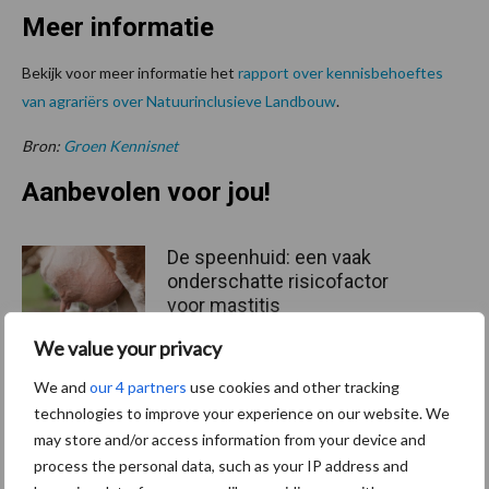
Meer informatie
Bekijk voor meer informatie het
rapport over kennisbehoeftes
van agrariërs over Natuurinclusieve Landbouw
.
Bron:
Groen Kennisnet
Aanbevolen voor jou!
De speenhuid: een vaak
onderschatte risicofactor
voor mastitis
We value your privacy
We and
our 4 partners
use cookies and other tracking
ForFarmers ziet volume en
technologies to improve your experience on our website. We
marktaandeel groeien in
may store and/or access information from your device and
krimpende Nederlandse
process the personal data, such as your IP address and
markt