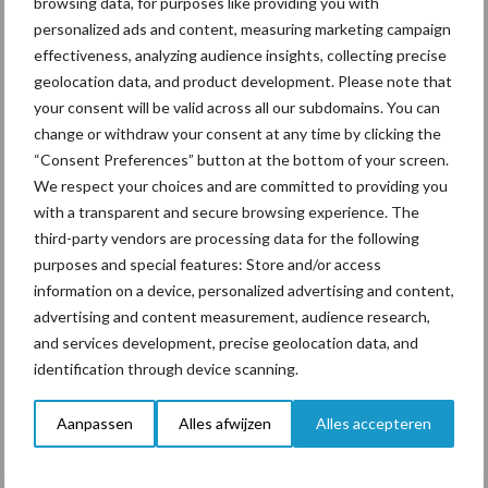
browsing data, for purposes like providing you with
personalized ads and content, measuring marketing campaign
effectiveness, analyzing audience insights, collecting precise
Tien praktische tips voor
een langere levensduur
geolocation data, and product development. Please note that
your consent will be valid across all our subdomains. You can
change or withdraw your consent at any time by clicking the
“Consent Preferences” button at the bottom of your screen.
We respect your choices and are committed to providing you
with a transparent and secure browsing experience. The
Themapagina's
third-party vendors are processing data for the following
purposes and special features: Store and/or access
Diergezondheid
Bemesting
Fokkerij
Melkv
information on a device, personalized advertising and content,
advertising and content measurement, audience research,
and services development, precise geolocation data, and
identification through device scanning.
Ligbox &
Bedrijfsnieuws
Aanpassen
Alles afwijzen
Alles accepteren
Voerhekken