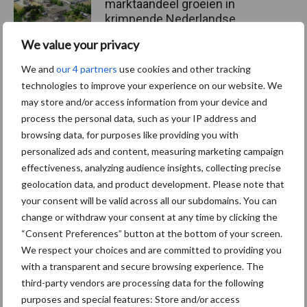
marktaandeel groeien in
krimpende Nederlandse
markt
We value your privacy
We and
our 4 partners
use cookies and other tracking
technologies to improve your experience on our website. We
Themapagina's
may store and/or access information from your device and
process the personal data, such as your IP address and
Diergezondheid
Bemesting
Fokkerij
Melkv
browsing data, for purposes like providing you with
personalized ads and content, measuring marketing campaign
effectiveness, analyzing audience insights, collecting precise
geolocation data, and product development. Please note that
your consent will be valid across all our subdomains. You can
Ligbox &
Bedrijfsnieuws
change or withdraw your consent at any time by clicking the
Voerhekken
“Consent Preferences” button at the bottom of your screen.
We respect your choices and are committed to providing you
with a transparent and secure browsing experience. The
third-party vendors are processing data for the following
purposes and special features: Store and/or access
Toon meer