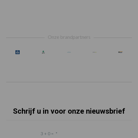
Footer
Onze brandpartners
Schrijf u in voor onze nieuwsbrief
3 + 0 =
*