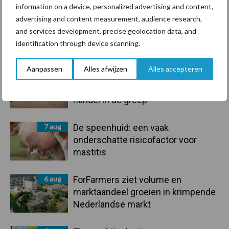
information on a device, personalized advertising and content,
advertising and content measurement, audience research,
and services development, precise geolocation data, and
Primaire
identification through device scanning.
Recent nieuws
Partner nieuws
Sidebar
Aanpassen
Alles afwijzen
Alles accepteren
7 aug
Grondstoffenmarkt blijft grillig:
droogte en geopolitiek houden
handel in de greep
7 aug
De speenhuid: een vaak
onderschatte risicofactor voor
mastitis
6 aug
ForFarmers ziet volume en
marktaandeel groeien in krimpende
Nederlandse markt