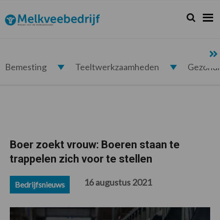
Spring
Door
Spring
Spring
naar
naar
naar
naar
Zoeken...
Zoek
Melkveebedrijf.nl
de
de
de
de
hoofdnavigatie
hoofd
eerste
voettekst
inhoud
sidebar
Bemesting
Teeltwerkzaamheden
Gezond
Boer zoekt vrouw: Boeren staan te
trappelen zich voor te stellen
16 augustus 2021
Bedrijfsnieuws