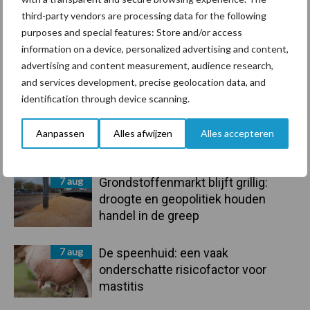
Voerhekken
third-party vendors are processing data for the following
purposes and special features: Store and/or access
information on a device, personalized advertising and content,
advertising and content measurement, audience research,
Toon meer
and services development, precise geolocation data, and
identification through device scanning.
Primaire
Aanpassen
Alles afwijzen
Alles accepteren
Recent nieuws
Partner nieuws
Sidebar
7 aug
Grondstoffenmarkt blijft grillig:
droogte en geopolitiek houden
handel in de greep
7 aug
De speenhuid: een vaak
onderschatte risicofactor voor
mastitis