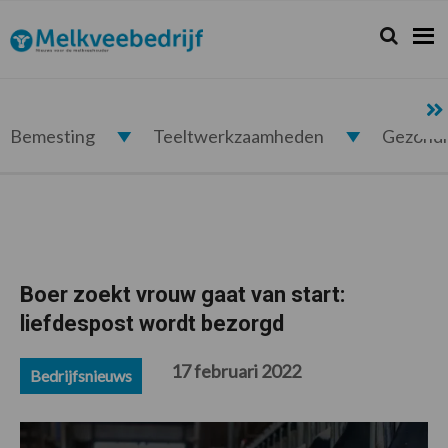
Spring
Door
Spring
Spring
naar
naar
naar
naar
Zoeken...
Zoek
Melkveebedrijf.nl
de
de
de
de
hoofdnavigatie
hoofd
eerste
voettekst
inhoud
sidebar
Bemesting
Teeltwerkzaamheden
Gezond
Boer zoekt vrouw gaat van start:
liefdespost wordt bezorgd
17 februari 2022
Bedrijfsnieuws