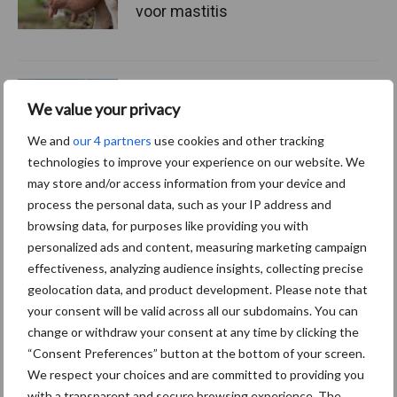
voor mastitis
ForFarmers ziet volume en
marktaandeel groeien in
We value your privacy
krimpende Nederlandse
We and
our 4 partners
use cookies and other tracking
markt
technologies to improve your experience on our website. We
may store and/or access information from your device and
process the personal data, such as your IP address and
Themapagina's
browsing data, for purposes like providing you with
personalized ads and content, measuring marketing campaign
effectiveness, analyzing audience insights, collecting precise
Diergezondheid
Bemesting
Fokkerij
Melkv
geolocation data, and product development. Please note that
your consent will be valid across all our subdomains. You can
change or withdraw your consent at any time by clicking the
“Consent Preferences” button at the bottom of your screen.
Ligbox &
We respect your choices and are committed to providing you
Bedrijfsnieuws
with a transparent and secure browsing experience. The