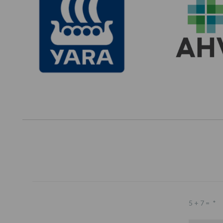
5 + 7 =
*