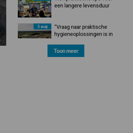
een langere levensduur
5 aug
“Vraag naar praktische
hygieneoplossingen is in
Polen groter dan ooit”
Toon meer