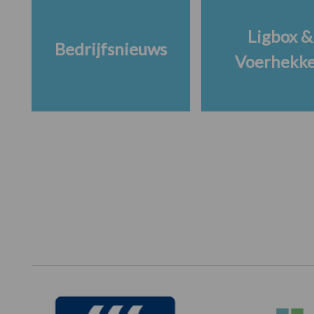
Ligbox &
Bedrijfsnieuws
Voerhekk
Footer