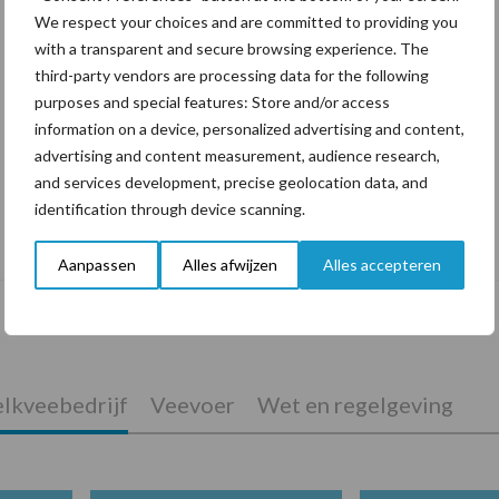
We respect your choices and are committed to providing you
with a transparent and secure browsing experience. The
third-party vendors are processing data for the following
purposes and special features: Store and/or access
information on a device, personalized advertising and content,
advertising and content measurement, audience research,
and services development, precise geolocation data, and
identification through device scanning.
De speenhuid: een vaak onderschatte
risicofactor voor mastitis
Aanpassen
Alles afwijzen
Alles accepteren
lkveebedrijf
Veevoer
Wet en regelgeving