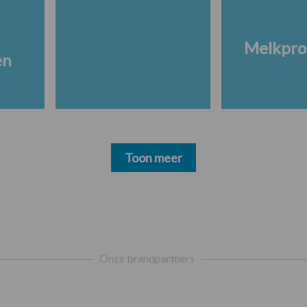
Melkpro
en
Toon meer
Onze brandpartners