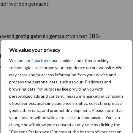
nitief worden gemaakt.
en werd gretig gebruik gemaakt van het BBB-
rgerBoeken, spandoeken, jassen, T-shirts, stickers en
We value your privacy
site te bestellen. ‘Binnenkort kan niemand in
We and
our 4 partners
use cookies and other tracking
ent zichtbaar op het platteland én in de steden,’
technologies to improve your experience on our website. We
may store and/or access information from your device and
process the personal data, such as your IP address and
browsing data, for purposes like providing you with
personalized ads and content, measuring marketing campaign
effectiveness, analyzing audience insights, collecting precise
geolocation data, and product development. Please note that
your consent will be valid across all our subdomains. You can
change or withdraw your consent at any time by clicking the
“Consent Preferences” button at the bottom of your screen.