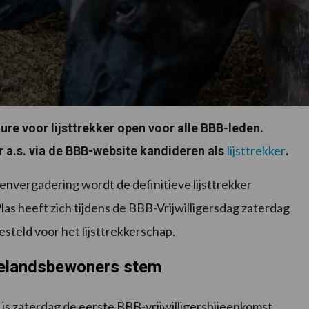
re voor lijsttrekker open voor alle BBB-leden.
lijsttrekker
 a.s. via de BBB-website kandideren als
.
nvergadering wordt de definitieve lijsttrekker
as heeft zich tijdens de BBB-Vrijwilligersdag zaterdag
gesteld voor het lijsttrekkerschap.
telandsbewoners stem
 is zaterdag de eerste BBB-vrijwilligersbijeenkomst