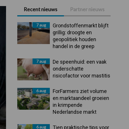
Recent nieuws
Partner nieuws
Primaire
Sidebar
7 aug
Grondstoffenmarkt blijft
grillig: droogte en
geopolitiek houden
handel in de greep
7 aug
De speenhuid: een vaak
onderschatte
risicofactor voor mastitis
6 aug
ForFarmers ziet volume
en marktaandeel groeien
in krimpende
Nederlandse markt
6 aug
Tien praktische tips voor