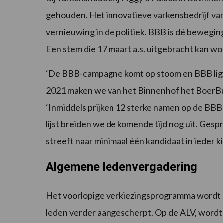
gehouden. Het innovatieve varkensbedrijf van
vernieuwing in de politiek. BBB is dé bewegin
Een stem die 17 maart a.s. uitgebracht kan 
‘De BBB-campagne komt op stoom en BBB ligt
2021 maken we van het Binnenhof het BoerBurg
‘Inmiddels prijken 12 sterke namen op de BBB-k
lijst breiden we de komende tijd nog uit. Ges
streeft naar minimaal één kandidaat in ieder ki
Algemene ledenvergadering
Het voorlopige verkiezingsprogramma wordt a
leden verder aangescherpt. Op de ALV, wordt