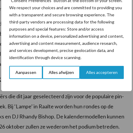
“Consent Preferences” button at the bottom of your screen.
We respect your choices and are committed to providing you
dities”, zo vervolgt Lindsay haar verhaal.
with a transparent and secure browsing experience. The
third-party vendors are processing data for the following
 in ieder geval in Nederland bevestigd door de
purposes and special features: Store and/or access
 begin van deze eeuw nog bijna 100.000 actieve tuin-
information on a device, personalized advertising and content,
eld, waren dat er in 2023 nog 50.600. Bijna een
advertising and content measurement, audience research,
and services development, precise geolocation data, and
landse agrariërs lijkt er nu wat meer hoop te zijn met
identification through device scanning.
ijn we in België jaloers op!” aldus Lindsay.
Aanpassen
Alles afwijzen
Alles accepteren
alender en Miss Boerin Verkiezing
 die dit jaar geselecteerd zijn voor de populaire pin-
ek. Bij ‘Lampe’ in Raalte worden hun rondes op de
ks en DJ Rhandy Bishop. De kalendermodellen kunnen
 26 oktober zullen ze wederom het podium betreden.