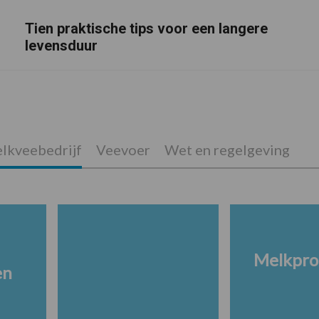
Tien praktische tips voor een langere
levensduur
lkveebedrijf
Veevoer
Wet en regelgeving
Melkpro
en