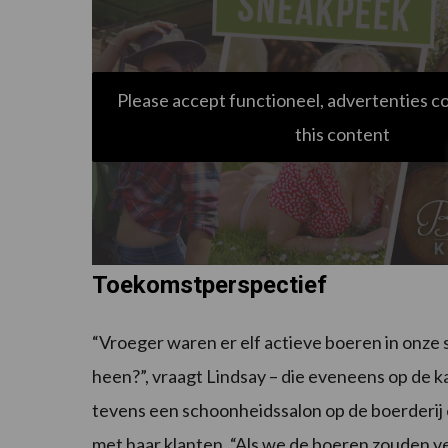
Please accept functioneel, advertenties c
this content
Toekomstperspectief
“Vroeger waren er elf actieve boeren in onze s
heen?”, vraagt Lindsay – die eveneens op de ka
tevens een schoonheidssalon op de boerderij e
met haar klanten. “Als we de boeren zouden v