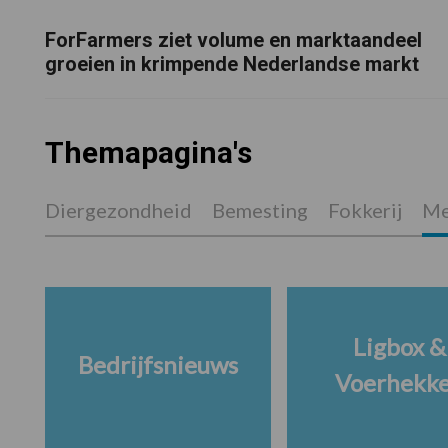
ForFarmers ziet volume en marktaandeel
groeien in krimpende Nederlandse markt
Themapagina's
Diergezondheid
Bemesting
Fokkerij
Me
Ligbox &
Bedrijfsnieuws
Voerhekk