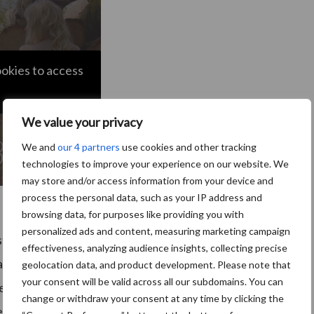
ookies to access
We value your privacy
We and
our 4 partners
use cookies and other tracking
technologies to improve your experience on our website. We
may store and/or access information from your device and
process the personal data, such as your IP address and
browsing data, for purposes like providing you with
personalized ads and content, measuring marketing campaign
traat, maar nu zijn wij nog de enige. Waar gaat dit
effectiveness, analyzing audience insights, collecting precise
lender prijkt – zich af. Deze Belgische boerin runt
geolocation data, and product development. Please note that
your consent will be valid across all our subdomains. You can
n deelt zowel haar passie als haar zorgen regelmatig
change or withdraw your consent at any time by clicking the
erliezen, gaat dat een enorme impact hebben op ons