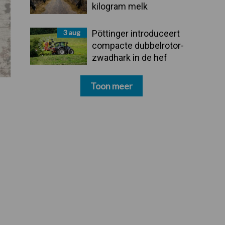
kilogram melk
3 aug
Pöttinger introduceert
compacte dubbelrotor-
zwadhark in de hef
Toon meer