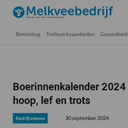
Spring
Door
Spring
Spring
naar
naar
naar
naar
Melkveebedrijf.nl
de
de
de
de
hoofdnavigatie
hoofd
eerste
voettekst
inhoud
sidebar
Bemesting
Teeltwerkzaamheden
Gezondheid
Boerinnenkalender 2024 
hoop, lef en trots
30 september 2024
Bedrijfsnieuws