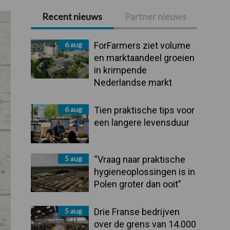
Recent nieuws
Partner nieuws
Primaire
Sidebar
6 aug
ForFarmers ziet volume
en marktaandeel groeien
in krimpende
Nederlandse markt
6 aug
Tien praktische tips voor
een langere levensduur
5 aug
“Vraag naar praktische
hygieneoplossingen is in
Polen groter dan ooit”
5 aug
Drie Franse bedrijven
over de grens van 14.000