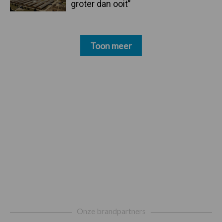
groter dan ooit”
Toon meer
Footer
Onze brandpartners