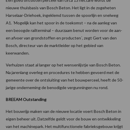
Een goed ontsloten perceel van circa 13 hectare wordt de
nieuwe thuisbasis van Bosch Beton. Het ligt in de zogeheten
Harselaar-Driehoek, ingeklemd tussen de spoorlijn en snelweg
A1. ´Mogelijk kan het spoor in de toekomst – na de aanleg van
een beoogde railterminal – duurzaam benut worden voor de aan-
en afvoer van grondstoffen en producten´, zegt Gert van den
Bosch, directeur van de marktleider op het gebied van
keerwanden.
Verhuizen staat al langer op het wensenlijstje van Bosch Beton.
Na jarenlang overleg en procedures te hebben gevoerd met de
gemeente over de ontsluiting van het bouwperceel, heeft de 50-
jarige onderneming de benodigde vergunningen nu rond.
BREEAM Outstanding
Het bouwrijp maken van de nieuwe locatie voert Bosch Beton in
eigen beheer uit. Datzelfde geldt voor de bouw en ontwikkeling
van het machinepark. Het multifunctionele fabrieksgebouw krijgt