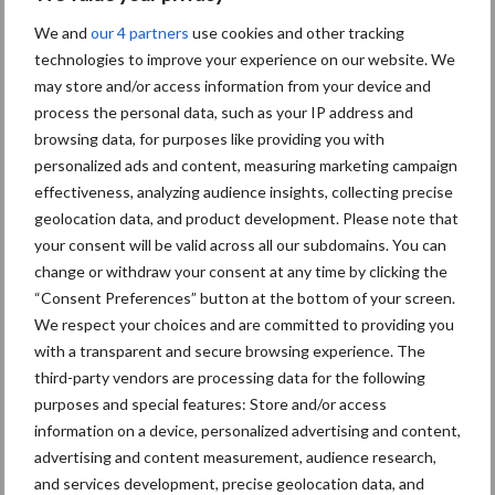
We and
our 4 partners
use cookies and other tracking
Diergezondheid
Bemesting
Fokkerij
Melkv
technologies to improve your experience on our website. We
may store and/or access information from your device and
process the personal data, such as your IP address and
browsing data, for purposes like providing you with
personalized ads and content, measuring marketing campaign
Ligbox &
Bedrijfsnieuws
effectiveness, analyzing audience insights, collecting precise
Voerhekken
geolocation data, and product development. Please note that
your consent will be valid across all our subdomains. You can
change or withdraw your consent at any time by clicking the
“Consent Preferences” button at the bottom of your screen.
We respect your choices and are committed to providing you
Toon meer
with a transparent and secure browsing experience. The
third-party vendors are processing data for the following
purposes and special features: Store and/or access
Primaire
information on a device, personalized advertising and content,
Recent nieuws
Partner nieuws
advertising and content measurement, audience research,
Sidebar
and services development, precise geolocation data, and