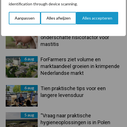
7 aug
Grondstoffenmarkt blijft grillig:
identification through device scanning.
droogte en geopolitiek houden
handel in de greep
Aanpassen
Alles afwijzen
Alles accepteren
7 aug
De speenhuid: een vaak
onderschatte risicofactor voor
mastitis
6 aug
ForFarmers ziet volume en
marktaandeel groeien in krimpende
Nederlandse markt
6 aug
Tien praktische tips voor een
langere levensduur
5 aug
“Vraag naar praktische
hygieneoplossingen is in Polen