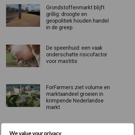
Grondstoffenmarkt blijft
grillig: droogte en
geopolitiek houden handel
in de greep
De speenhuid: een vaak
onderschatte risicofactor
voor mastitis
ForFarmers ziet volume en
marktaandeel groeien in
krimpende Nederlandse
markt
We value your privacy
Themapagina's