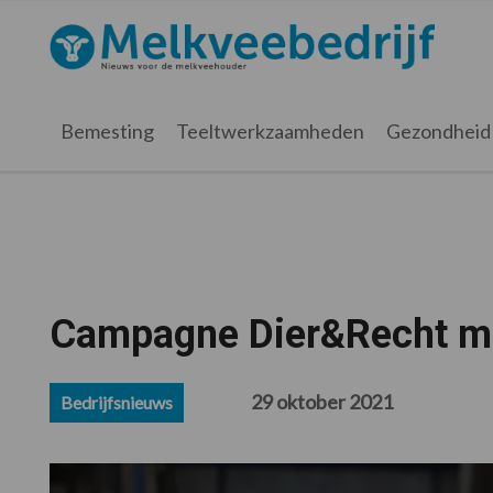
Spring
Door
Spring
Spring
naar
naar
naar
naar
Melkveebedrijf.nl
de
de
de
de
hoofdnavigatie
hoofd
eerste
voettekst
inhoud
sidebar
Bemesting
Teeltwerkzaamheden
Gezondheid
Campagne Dier&Recht mis
29 oktober 2021
Bedrijfsnieuws