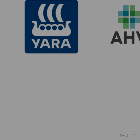
8 + 2 =
*