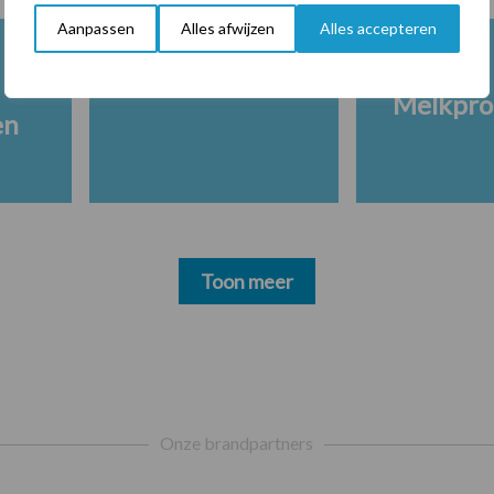
Aanpassen
Alles afwijzen
Alles accepteren
Melkpro
en
Toon meer
Onze brandpartners