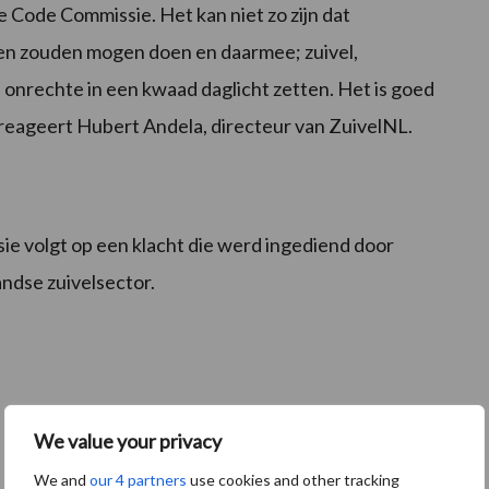
me Code Commissie. Het kan niet zo zijn dat
en zouden mogen doen en daarmee; zuivel,
nrechte in een kwaad daglicht zetten. Het is goed
 reageert Hubert Andela, directeur van ZuivelNL.
e volgt op een klacht die werd ingediend door
ndse zuivelsector.
We value your privacy
We and
our 4 partners
use cookies and other tracking