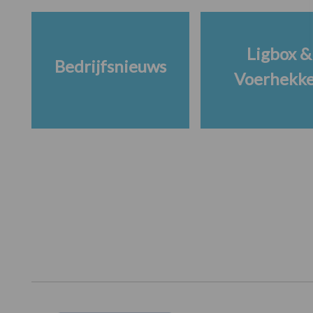
Ligbox &
Bedrijfsnieuws
Voerhekk
Footer