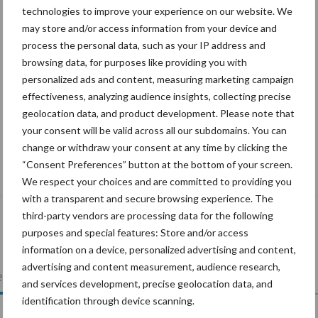
technologies to improve your experience on our website. We
may store and/or access information from your device and
process the personal data, such as your IP address and
browsing data, for purposes like providing you with
personalized ads and content, measuring marketing campaign
effectiveness, analyzing audience insights, collecting precise
geolocation data, and product development. Please note that
your consent will be valid across all our subdomains. You can
change or withdraw your consent at any time by clicking the
“Vraag naar praktische
“Consent Preferences” button at the bottom of your screen.
hygieneoplossingen is in Polen groter
We respect your choices and are committed to providing you
dan ooit”
with a transparent and secure browsing experience. The
third-party vendors are processing data for the following
purposes and special features: Store and/or access
information on a device, personalized advertising and content,
advertising and content measurement, audience research,
lkveebedrijf
Veevoer
Wet en regelgeving
and services development, precise geolocation data, and
identification through device scanning.