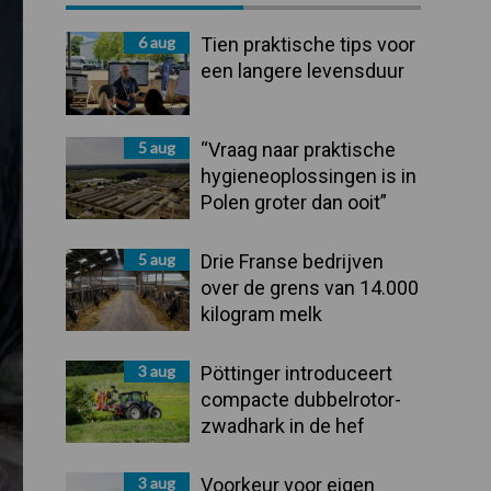
Sidebar
6 aug
Tien praktische tips voor
een langere levensduur
5 aug
“Vraag naar praktische
hygieneoplossingen is in
Polen groter dan ooit”
5 aug
Drie Franse bedrijven
over de grens van 14.000
kilogram melk
3 aug
Pöttinger introduceert
compacte dubbelrotor-
zwadhark in de hef
3 aug
Voorkeur voor eigen