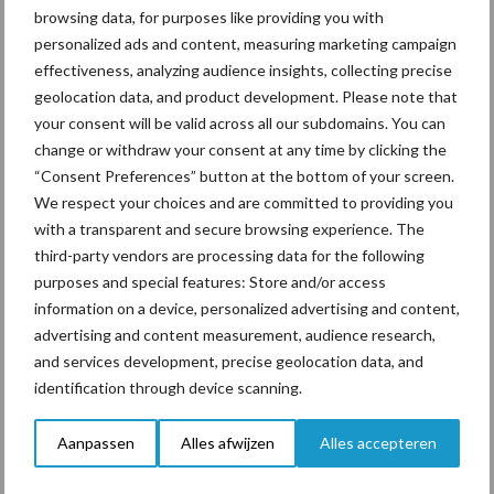
browsing data, for purposes like providing you with
personalized ads and content, measuring marketing campaign
effectiveness, analyzing audience insights, collecting precise
Toon meer
geolocation data, and product development. Please note that
your consent will be valid across all our subdomains. You can
change or withdraw your consent at any time by clicking the
“Consent Preferences” button at the bottom of your screen.
Primaire
Recent nieuws
Partner nieuws
We respect your choices and are committed to providing you
Sidebar
with a transparent and secure browsing experience. The
third-party vendors are processing data for the following
7 aug
Grondstoffenmarkt blijft grillig:
purposes and special features: Store and/or access
droogte en geopolitiek houden
information on a device, personalized advertising and content,
handel in de greep
advertising and content measurement, audience research,
and services development, precise geolocation data, and
7 aug
De speenhuid: een vaak
identification through device scanning.
onderschatte risicofactor voor
mastitis
Aanpassen
Alles afwijzen
Alles accepteren
6 aug
ForFarmers ziet volume en