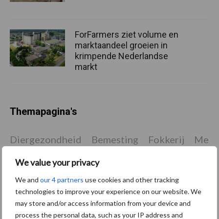
ForFarmers ziet volume en
marktaandeel groeien in
krimpende Nederlandse
markt
Themapagina's
Diergezondheid
Bemesting
Fokkerij
Melkv
We value your privacy
We and
our 4 partners
use cookies and other tracking
Ligbox &
technologies to improve your experience on our website. We
Bedrijfsnieuws
may store and/or access information from your device and
Voerhekken
process the personal data, such as your IP address and