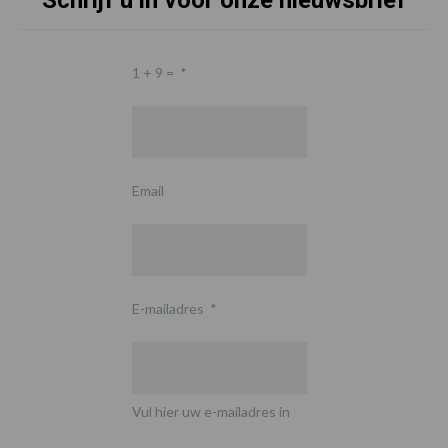
Schrijf u in voor onze nieuwsbrief
1 + 9 =
*
Email
E-mailadres
*
Vul hier uw e-mailadres in