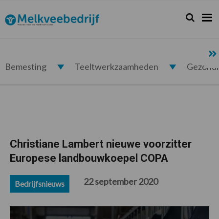
Spring
Door
Spring
Spring
naar
naar
naar
naar
Zoeken...
Zoek
Melkveebedrijf.nl
de
de
de
de
hoofdnavigatie
hoofd
eerste
voettekst
inhoud
sidebar
Bemesting
Teeltwerkzaamheden
Gezond
Christiane Lambert nieuwe voorzitter
Europese landbouwkoepel COPA
22 september 2020
Bedrijfsnieuws