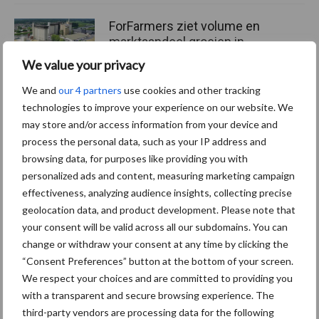
ForFarmers ziet volume en
marktaandeel groeien in
krimpende Nederlandse
We value your privacy
markt
We and
our 4 partners
use cookies and other tracking
technologies to improve your experience on our website. We
may store and/or access information from your device and
Themapagina's
process the personal data, such as your IP address and
browsing data, for purposes like providing you with
personalized ads and content, measuring marketing campaign
Diergezondheid
Bemesting
Fokkerij
Melkv
effectiveness, analyzing audience insights, collecting precise
geolocation data, and product development. Please note that
your consent will be valid across all our subdomains. You can
change or withdraw your consent at any time by clicking the
Ligbox &
“Consent Preferences” button at the bottom of your screen.
Bedrijfsnieuws
Voerhekken
We respect your choices and are committed to providing you
with a transparent and secure browsing experience. The
third-party vendors are processing data for the following