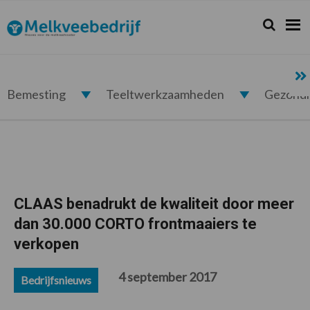
Spring
Door
Spring
Spring
naar
naar
naar
naar
Zoeken...
Zoek
Melkveebedrijf.nl
de
de
de
de
hoofdnavigatie
hoofd
eerste
voettekst
inhoud
sidebar
Bemesting
Teeltwerkzaamheden
Gezond
CLAAS benadrukt de kwaliteit door meer
dan 30.000 CORTO frontmaaiers te
verkopen
4 september 2017
Bedrijfsnieuws