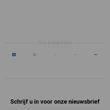
Footer
Onze brandpartners
Schrijf u in voor onze nieuwsbrief