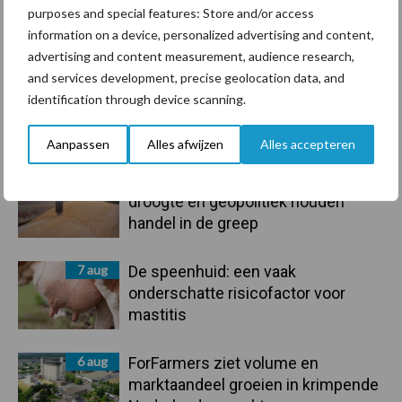
purposes and special features: Store and/or access
information on a device, personalized advertising and content,
Toon meer
advertising and content measurement, audience research,
and services development, precise geolocation data, and
identification through device scanning.
Primaire
Recent nieuws
Partner nieuws
Aanpassen
Alles afwijzen
Alles accepteren
Sidebar
7 aug
Grondstoffenmarkt blijft grillig:
droogte en geopolitiek houden
handel in de greep
7 aug
De speenhuid: een vaak
onderschatte risicofactor voor
mastitis
6 aug
ForFarmers ziet volume en
marktaandeel groeien in krimpende