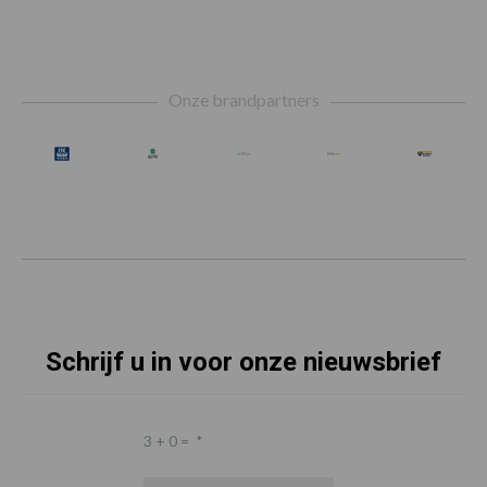
Footer
Onze brandpartners
Schrijf u in voor onze nieuwsbrief
3 + 0 =
*