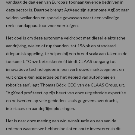
vandaag de dag een van Europa’s toonaangevende bedrijven in
deze sector is. Daartoe brengt AgXeed zijn autonome AgBot naar
velden, weilanden en speciale gewassen naast een volledige
reeks randapparatuur voor voertuigen.
Het doel is om deze autonome veldrobot met diesel-elektrische
aandrijving, wielen of rupsbanden, tot 156 pk en standaard
driepuntskoppeling, te helpen bij een breed scala aan taken in de
toekomst. “Onze betrokkenheid biedt CLAAS toegang tot
innovatieve technologieën in een vertrouwd marktsegment en
vult onze eigen expertise op het gebied van autonomie en
robotica aan”, legt Thomas Böck, CEO van de CLAAS Group, uit.
“AgXeed profiteert op zijn beurt van onze uitgebreide expertise
en netwerken op vele gebieden, zoals gegevensoverdracht,
interfaces en aandrijflijnoplossingen.
Het is naar onze mening een win-winsituatie en een van de
redenen waarom we hebben besloten om te investeren in dit