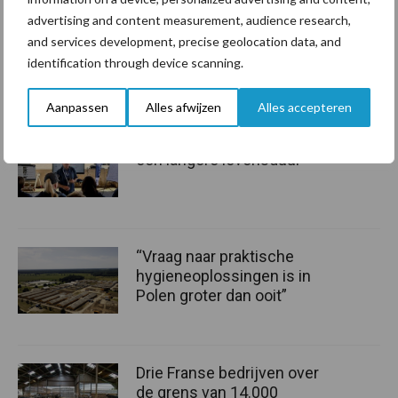
ontwikkeling.
advertising and content measurement, audience research,
and services development, precise geolocation data, and
Bron:
Kamps de Wild
identification through device scanning.
Aanbevolen voor jou!
Aanpassen
Alles afwijzen
Alles accepteren
Tien praktische tips voor
een langere levensduur
“Vraag naar praktische
hygieneoplossingen is in
Polen groter dan ooit”
Drie Franse bedrijven over
de grens van 14.000