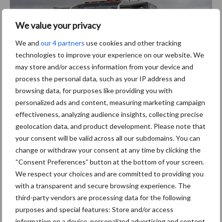
We value your privacy
We and
our 4 partners
use cookies and other tracking
technologies to improve your experience on our website. We
may store and/or access information from your device and
process the personal data, such as your IP address and
browsing data, for purposes like providing you with
personalized ads and content, measuring marketing campaign
Het voertuig beschikt ook over een instelbare spoorbreedte,
effectiveness, analyzing audience insights, collecting precise
load-sensing hydraulica en een koppeling met een hefvermogen
geolocation data, and product development. Please note that
tot 8,0 t. Een elektrische aftakas, onafhankelijk van het
your consent will be valid across all our subdomains. You can
motortoerental, en externe hoogspanningsaansluitingen zijn
change or withdraw your consent at any time by clicking the
optioneel beschikbaar. De elektrische apparatuur bevat alle
“Consent Preferences” button at the bottom of your screen.
technologie die nodig is voor gevaren- en obstakeldetectie,
We respect your choices and are committed to providing you
naast een RTK-stuursysteem.
with a transparent and secure browsing experience. The
third-party vendors are processing data for the following
AgBots zal worden gelanceerd in verschillende maten en
purposes and special features: Store and/or access
prestatieklassen. Verdere oplossingen zijn momenteel in
information on a device, personalized advertising and content,