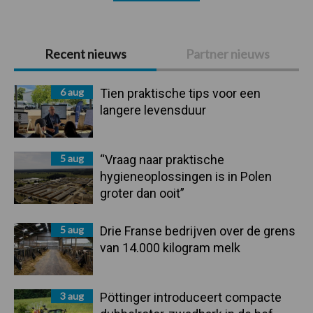
Primaire
Recent nieuws
Partner nieuws
Sidebar
6 aug
Tien praktische tips voor een
langere levensduur
5 aug
“Vraag naar praktische
hygieneoplossingen is in Polen
groter dan ooit”
5 aug
Drie Franse bedrijven over de grens
van 14.000 kilogram melk
3 aug
Pöttinger introduceert compacte