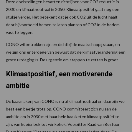
Deze doelstellingen bevatten richtlijnen voor CO2 reductie in
2030 en klimaatneutraal in 2050. Klimaatpositief gaat nog een
stukje verder. Het betekent dat je ook CO2 uit de lucht haalt
door bijvoorbeeld bomen te laten planten of CO2 in de bodem
vast te leggen.
CONO wil betrokken zijn en dichtbij de maatschappij staan, en
we zijn ons er terdege van bewust dat de klimaatverandering een
grote uitdaging is. De urgentie om stappen te zetten is groot.
Klimaatpositief, een motiverende
ambitie
De kaasmakerij van CONO is nu al klimaatneutraal en daar zijn we
best een beetje trots op. CONO committeert zich nu aan de
ambitie om in 2030 met haar hele kaasketen klimaatpositief te
zijn; van koeienbek tot winkelrek. Voorzitter Raad van Bestuur
Evert Kremer: “Dat gaan we samen met onze leden doen. De