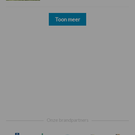
Toon meer
Footer
Onze brandpartners