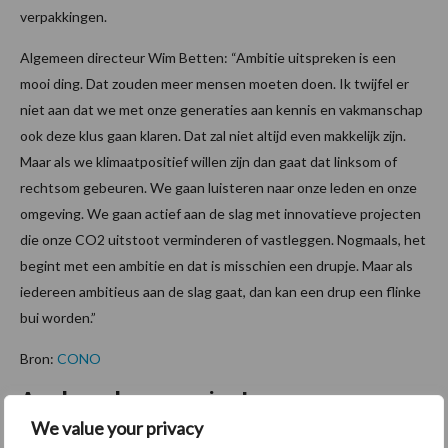
verpakkingen.
Algemeen directeur Wim Betten: “Ambitie uitspreken is een
mooi ding. Dat zouden meer mensen moeten doen. Ik twijfel er
niet aan dat we met onze generaties aan kennis en vakmanschap
ook deze klus gaan klaren. Dat zal niet altijd even makkelijk zijn.
Maar als we klimaatpositief willen zijn dan gaat dat linksom of
rechtsom gebeuren. We gaan luisteren naar onze leden en onze
omgeving. We gaan actief aan de slag met innovatieve projecten
die onze CO2 uitstoot verminderen of vastleggen. Nogmaals, het
begint met een ambitie en dat is misschien een drupje. Maar als
iedereen ambitieus aan de slag gaat, dan kan een drup een flinke
bui worden.”
Bron:
CONO
Aanbevolen voor jou!
We value your privacy