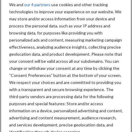
ForFarmers ziet volume en
We and
our 4 partners
use cookies and other tracking
marktaandeel groeien in
technologies to improve your experience on our website. We
krimpende Nederlandse
may store and/or access information from your device and
markt
process the personal data, such as your IP address and
browsing data, for purposes like providing you with
personalized ads and content, measuring marketing campaign
Tien praktische tips voor
effectiveness, analyzing audience insights, collecting precise
een langere levensduur
geolocation data, and product development. Please note that
your consent will be valid across all our subdomains. You can
change or withdraw your consent at any time by clicking the
“Consent Preferences” button at the bottom of your screen.
“Vraag naar praktische
We respect your choices and are committed to providing you
hygieneoplossingen is in
with a transparent and secure browsing experience. The
Polen groter dan ooit”
third-party vendors are processing data for the following
purposes and special features: Store and/or access
information on a device, personalized advertising and content,
advertising and content measurement, audience research,
and services development, precise geolocation data, and
Themapagina's
identification through device scanning.