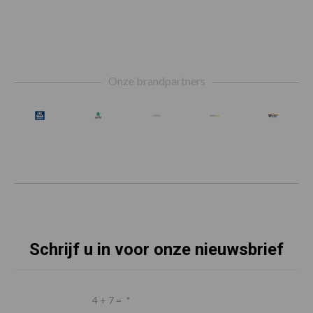
Footer
Onze brandpartners
Schrijf u in voor onze nieuwsbrief
4 + 7 =
*