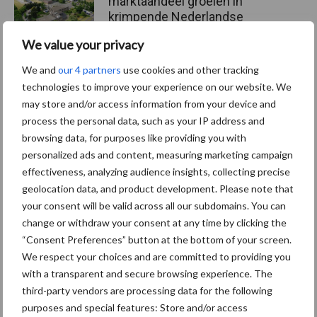
marktaandeel groeien in
krimpende Nederlandse
markt
We value your privacy
We and
our 4 partners
use cookies and other tracking
technologies to improve your experience on our website. We
Themapagina's
may store and/or access information from your device and
process the personal data, such as your IP address and
Diergezondheid
Bemesting
Fokkerij
Melkv
browsing data, for purposes like providing you with
personalized ads and content, measuring marketing campaign
effectiveness, analyzing audience insights, collecting precise
geolocation data, and product development. Please note that
your consent will be valid across all our subdomains. You can
Ligbox &
Bedrijfsnieuws
change or withdraw your consent at any time by clicking the
Voerhekken
“Consent Preferences” button at the bottom of your screen.
We respect your choices and are committed to providing you
with a transparent and secure browsing experience. The
third-party vendors are processing data for the following
purposes and special features: Store and/or access
Toon meer