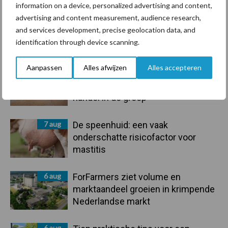
information on a device, personalized advertising and content,
advertising and content measurement, audience research,
and services development, precise geolocation data, and
Primaire
identification through device scanning.
Recent nieuws
Partner nieuws
Sidebar
Aanpassen
Alles afwijzen
Alles accepteren
7 aug
Grondstoffenmarkt blijft grillig:
droogte en geopolitiek houden
handel in de greep
7 aug
De speenhuid: een vaak
onderschatte risicofactor voor
mastitis
6 aug
ForFarmers ziet volume en
marktaandeel groeien in krimpende
Nederlandse markt
6 aug