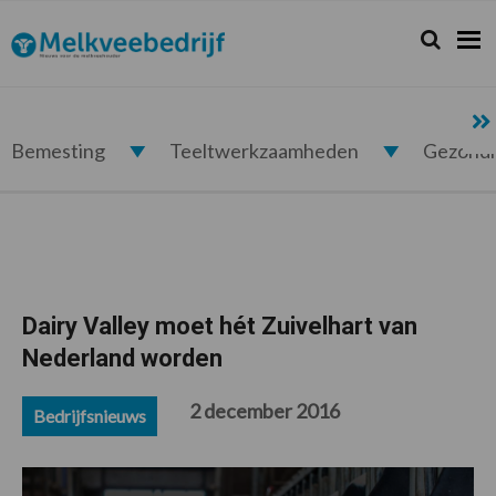
Spring
Door
Spring
Spring
naar
naar
naar
naar
Zoeken...
Zoek
Melkveebedrijf.nl
de
de
de
de
hoofdnavigatie
hoofd
eerste
voettekst
inhoud
sidebar
Bemesting
Teeltwerkzaamheden
Gezond
Dairy Valley moet hét Zuivelhart van
Nederland worden
2 december 2016
Bedrijfsnieuws