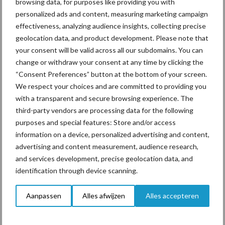
browsing data, for purposes like providing you with
personalized ads and content, measuring marketing campaign
ForFarmers ziet volume en
effectiveness, analyzing audience insights, collecting precise
marktaandeel groeien in
geolocation data, and product development. Please note that
krimpende Nederlandse
your consent will be valid across all our subdomains. You can
markt
change or withdraw your consent at any time by clicking the
“Consent Preferences” button at the bottom of your screen.
We respect your choices and are committed to providing you
with a transparent and secure browsing experience. The
Themapagina's
third-party vendors are processing data for the following
purposes and special features: Store and/or access
Diergezondheid
Bemesting
Fokkerij
Melkv
information on a device, personalized advertising and content,
advertising and content measurement, audience research,
and services development, precise geolocation data, and
identification through device scanning.
Ligbox &
Bedrijfsnieuws
Aanpassen
Alles afwijzen
Alles accepteren
Voerhekken