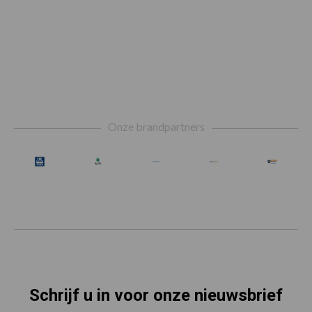
Footer
Onze brandpartners
Schrijf u in voor onze nieuwsbrief