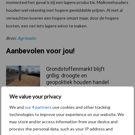
momenteel het geval is bij een lagere productie. Melkveehouders
houden wel rekening met hogere gemiddelde prijzen. Al met al
verwachten boeren een hogere omzet maar, door de hogere
kosten, een net iets lagere winst te maken.
Bron:
Agrimatie
Aanbevolen voor jou!
Grondstoffenmarkt blijft
grillig: droogte en
geopolitiek houden handel
in de greep
We value your privacy
We and
our 4 partners
use cookies and other tracking
De speenhuid: een vaak
technologies to improve your experience on our website. We
onderschatte risicofactor
may store and/or access information from your device and
voor mastitis
process the personal data, such as your IP address and