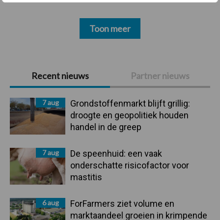
Toon meer
Primaire
Recent nieuws
Partner nieuws
Sidebar
7 aug
Grondstoffenmarkt blijft grillig:
droogte en geopolitiek houden
handel in de greep
7 aug
De speenhuid: een vaak
onderschatte risicofactor voor
mastitis
6 aug
ForFarmers ziet volume en
marktaandeel groeien in krimpende