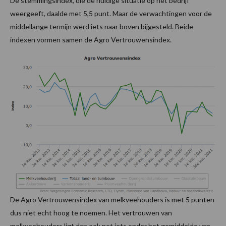
De stemmingsindex, die de huidige situatie op het bedrijf
weergeeft, daalde met 5,5 punt. Maar de verwachtingen voor de
middellange termijn werd iets naar boven bijgesteld. Beide
indexen vormen samen de Agro Vertrouwensindex.
De Agro Vertrouwensindex van melkveehouders is met 5 punten
dus niet echt hoog te noemen. Het vertrouwen van
melkveehouders ligt dan ook net iets onder het gemiddelde van