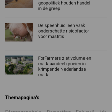
geopolitiek houden handel
in de greep
De speenhuid: een vaak
onderschatte risicofactor
voor mastitis
ForFarmers ziet volume en
marktaandeel groeien in
krimpende Nederlandse
markt
Themapagina's
Diergezondheid
Bemesting
Fokkerij
Melkv