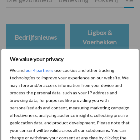
Ligbox &
Bedrijfsnieuws
Voerhekken
We value your privacy
We and
our 4 partners
use cookies and other tracking
Toon meer
technologies to improve your experience on our website. We
may store and/or access information from your device and
process the personal data, such as your IP address and
browsing data, for purposes like providing you with
Primaire
Recent nieuws
Partner nieuws
personalized ads and content, measuring marketing campaign
Sidebar
effectiveness, analyzing audience insights, collecting precise
geolocation data, and product development. Please note that
7 aug
Grondstoffenmarkt blijft grillig:
your consent will be valid across all our subdomains. You can
droogte en geopolitiek houden
change or withdraw your consent at any time by clicking the
handel in de greep