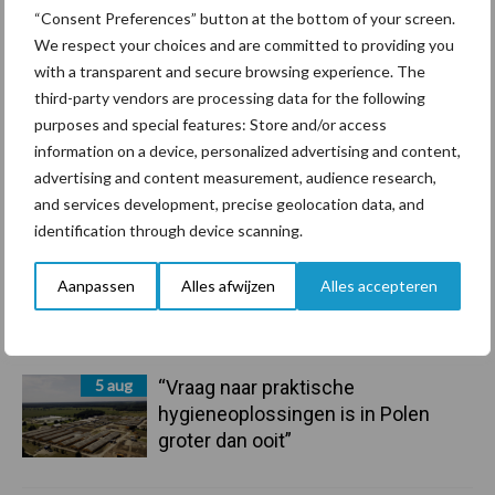
“Consent Preferences” button at the bottom of your screen.
We respect your choices and are committed to providing you
7 aug
De speenhuid: een vaak
with a transparent and secure browsing experience. The
onderschatte risicofactor voor
third-party vendors are processing data for the following
mastitis
purposes and special features: Store and/or access
information on a device, personalized advertising and content,
6 aug
ForFarmers ziet volume en
advertising and content measurement, audience research,
marktaandeel groeien in krimpende
and services development, precise geolocation data, and
Nederlandse markt
identification through device scanning.
6 aug
Tien praktische tips voor een
Aanpassen
Alles afwijzen
Alles accepteren
langere levensduur
5 aug
“Vraag naar praktische
hygieneoplossingen is in Polen
groter dan ooit”