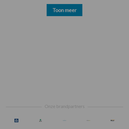
Toon meer
Footer
Onze brandpartners