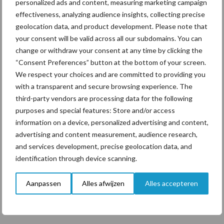
personalized ads and content, measuring marketing campaign
“Vraag naar praktische
effectiveness, analyzing audience insights, collecting precise
hygieneoplossingen is in
geolocation data, and product development. Please note that
Polen groter dan ooit”
your consent will be valid across all our subdomains. You can
change or withdraw your consent at any time by clicking the
“Consent Preferences” button at the bottom of your screen.
We respect your choices and are committed to providing you
Themapagina's
with a transparent and secure browsing experience. The
third-party vendors are processing data for the following
purposes and special features: Store and/or access
Diergezondheid
Bemesting
Fokkerij
Melkv
information on a device, personalized advertising and content,
advertising and content measurement, audience research,
and services development, precise geolocation data, and
identification through device scanning.
Ligbox &
Bedrijfsnieuws
Voerhekken
Aanpassen
Alles afwijzen
Alles accepteren