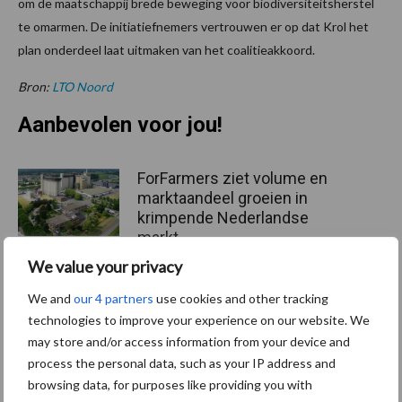
om de maatschappij brede beweging voor biodiversiteitsherstel
te omarmen. De initiatiefnemers vertrouwen er op dat Krol het
plan onderdeel laat uitmaken van het coalitieakkoord.
Bron:
LTO Noord
Aanbevolen voor jou!
ForFarmers ziet volume en
marktaandeel groeien in
krimpende Nederlandse
markt
We value your privacy
Tien praktische tips voor
We and
our 4 partners
use cookies and other tracking
een langere levensduur
technologies to improve your experience on our website. We
may store and/or access information from your device and
process the personal data, such as your IP address and
browsing data, for purposes like providing you with