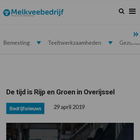
Spring
Door
Spring
Spring
naar
naar
naar
naar
Zoeken...
Zoek
Melkveebedrijf.nl
de
de
de
de
hoofdnavigatie
hoofd
eerste
voettekst
inhoud
sidebar
Bemesting
Teeltwerkzaamheden
Gezond
De tijd is Rijp en Groen in Overijssel
29 april 2019
Bedrijfsnieuws