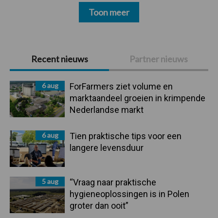
Toon meer
Primaire
Recent nieuws
Partner nieuws
Sidebar
6 aug
ForFarmers ziet volume en
marktaandeel groeien in krimpende
Nederlandse markt
6 aug
Tien praktische tips voor een
langere levensduur
5 aug
“Vraag naar praktische
hygieneoplossingen is in Polen
groter dan ooit”