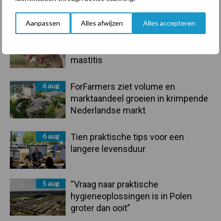
handel in de greep
Aanpassen
Alles afwijzen
Alles accepteren
7 aug
De speenhuid: een vaak
onderschatte risicofactor voor
mastitis
6 aug
ForFarmers ziet volume en
marktaandeel groeien in krimpende
Nederlandse markt
6 aug
Tien praktische tips voor een
langere levensduur
5 aug
“Vraag naar praktische
hygieneoplossingen is in Polen
groter dan ooit”