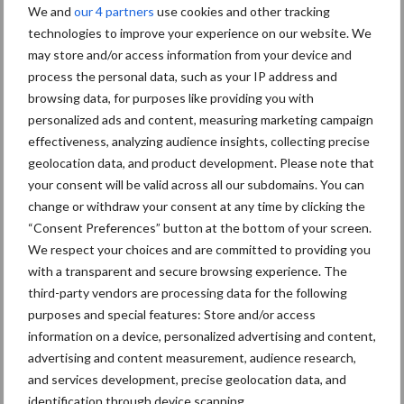
We and
our 4 partners
use cookies and other tracking
Diergezondheid
Bemesting
Fokkerij
Melkv
technologies to improve your experience on our website. We
may store and/or access information from your device and
process the personal data, such as your IP address and
browsing data, for purposes like providing you with
Ligbox &
personalized ads and content, measuring marketing campaign
Bedrijfsnieuws
Voerhekken
effectiveness, analyzing audience insights, collecting precise
geolocation data, and product development. Please note that
your consent will be valid across all our subdomains. You can
change or withdraw your consent at any time by clicking the
“Consent Preferences” button at the bottom of your screen.
Toon meer
We respect your choices and are committed to providing you
with a transparent and secure browsing experience. The
third-party vendors are processing data for the following
Primaire
purposes and special features: Store and/or access
Recent nieuws
Partner nieuws
information on a device, personalized advertising and content,
Sidebar
advertising and content measurement, audience research,
7 aug
Grondstoffenmarkt blijft grillig:
and services development, precise geolocation data, and
droogte en geopolitiek houden
identification through device scanning.