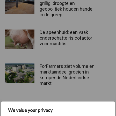
grillig: droogte en
geopolitiek houden handel
in de greep
De speenhuid: een vaak
onderschatte risicofactor
voor mastitis
ForFarmers ziet volume en
marktaandeel groeien in
krimpende Nederlandse
markt
Themapagina's
We value your privacy