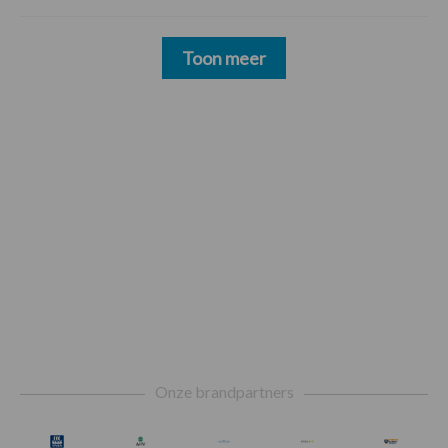
Toon meer
Footer
Onze brandpartners