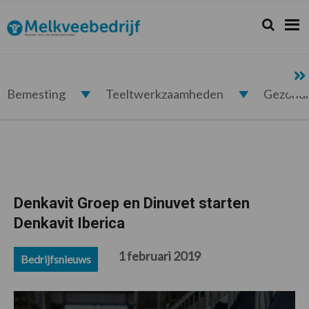
Spring
Door
Spring
Spring
naar
naar
naar
naar
Zoeken...
Zoek
Melkveebedrijf.nl
de
de
de
de
hoofdnavigatie
hoofd
eerste
voettekst
inhoud
sidebar
Bemesting
Teeltwerkzaamheden
Gezond
Denkavit Groep en Dinuvet starten
Denkavit Iberica
1 februari 2019
Bedrijfsnieuws