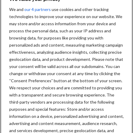
Themapagina's
We and
our 4 partners
use cookies and other tracking
technologies to improve your experience on our website. We
Diergezondheid
Bemesting
Fokkerij
Melkv
may store and/or access information from your device and
process the personal data, such as your IP address and
browsing data, for purposes like providing you with
personalized ads and content, measuring marketing campaign
effectiveness, analyzing audience insights, collecting precise
Ligbox &
Bedrijfsnieuws
geolocation data, and product development. Please note that
Voerhekken
your consent will be valid across all our subdomains. You can
change or withdraw your consent at any time by clicking the
“Consent Preferences” button at the bottom of your screen.
We respect your choices and are committed to providing you
Toon meer
with a transparent and secure browsing experience. The
third-party vendors are processing data for the following
purposes and special features: Store and/or access
information on a device, personalized advertising and content,
Primaire
Recent nieuws
Partner nieuws
advertising and content measurement, audience research,
Sidebar
and services development, precise geolocation data, and