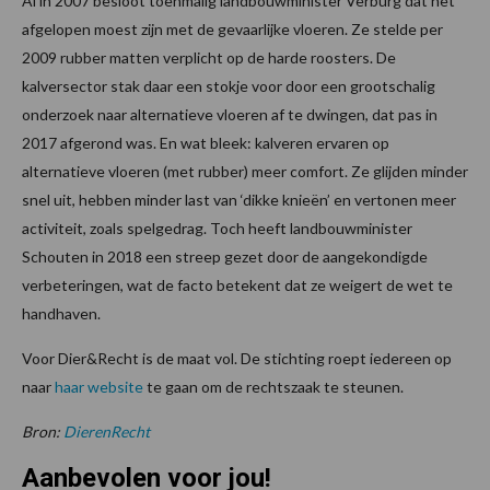
Al in 2007 besloot toenmalig landbouwminister Verburg dat het
afgelopen moest zijn met de gevaarlijke vloeren. Ze stelde per
2009 rubber matten verplicht op de harde roosters. De
kalversector stak daar een stokje voor door een grootschalig
onderzoek naar alternatieve vloeren af te dwingen, dat pas in
2017 afgerond was. En wat bleek: kalveren ervaren op
alternatieve vloeren (met rubber) meer comfort. Ze glijden minder
snel uit, hebben minder last van ‘dikke knieën’ en vertonen meer
activiteit, zoals spelgedrag. Toch heeft landbouwminister
Schouten in 2018 een streep gezet door de aangekondigde
verbeteringen, wat de facto betekent dat ze weigert de wet te
handhaven.
Voor Dier&Recht is de maat vol. De stichting roept iedereen op
naar
haar website
te gaan om de rechtszaak te steunen.
Bron:
DierenRecht
Aanbevolen voor jou!