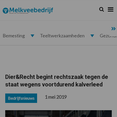
Spring
Door
Spring
Spring
naar
naar
naar
naar
Zoeken...
Zoek
Melkveebedrijf.nl
de
de
de
de
hoofdnavigatie
hoofd
eerste
voettekst
inhoud
sidebar
Bemesting
Teeltwerkzaamheden
Gezond
Dier&Recht begint rechtszaak tegen de
staat wegens voortdurend kalverleed
1 mei 2019
Bedrijfsnieuws