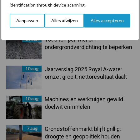
identification through device scanning.
10 aug
Nieuw aan Schmallenberg
gerelateerd virus ontdekt in
Aanpassen
Alles afwijzen
Alles accepteren
Duitsland
10 aug
Tot 5 ton per wiel om
ondergrondverdichting te beperken
10 aug
Jaarverslag 2025 Royal A-ware:
omzet groeit, nettoresultaat daalt
10 aug
Machines en werktuigen gewild
doelwit criminelen
7 aug
Grondstoffenmarkt blijft grillig:
droogte en geopolitiek houden