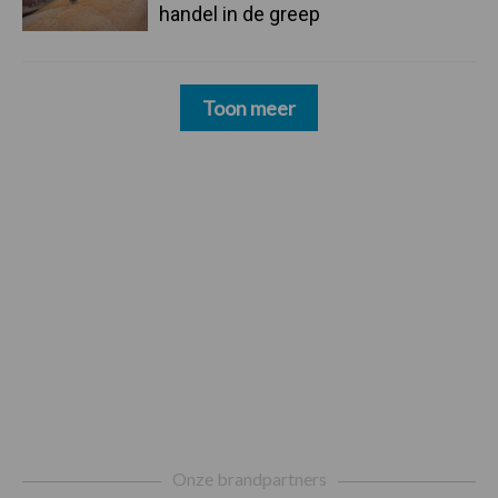
handel in de greep
Toon meer
Footer
Onze brandpartners