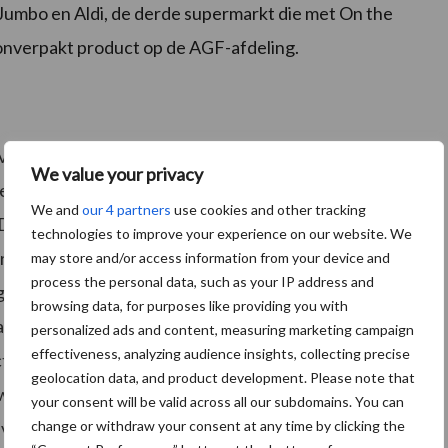
na Jumbo en Aldi, de derde supermarkt die met On the
nverpakt product op de AGF-afdeling.
nverpakte groente en fruit met het topkeurmerk On
We value your privacy
en. Gijs Dröge, directeur van SMK, feliciteert Dirk van
We and
our 4 partners
use cookies and other tracking
Dirk van den Broek zijn klanten nog beter stimuleren
technologies to improve your experience on our website. We
ijd krijgen de ruim 2000 boeren en telers die voldoen
may store and/or access information from your device and
process the personal data, such as your IP address and
 voor hun inzet. Samenwerking in de keten is dé
browsing data, for purposes like providing you with
t is precies het doel van SMK met haar keurmerk On
personalized ads and content, measuring marketing campaign
effectiveness, analyzing audience insights, collecting precise
cteur bij supermarktketen Dirk van den Broek,
geolocation data, and product development. Please note that
 we nu doen heeft gevolgen voor later.” Met On the
your consent will be valid across all our subdomains. You can
change or withdraw your consent at any time by clicking the
 volgende stap in de verduurzaming van Dirks