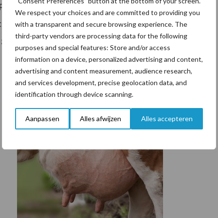
“Consent Preferences” button at the bottom of your screen.
PlanetProof stelt strenge eisen aan diverse thema’s
We respect your choices and are committed to providing you
 Goals en het Klimaatakkoord. Door te kiezen voor On
with a transparent and secure browsing experience. The
third-party vendors are processing data for the following
groente en fruit bieden we onze klanten een
purposes and special features: Store and/or access
information on a device, personalized advertising and content,
advertising and content measurement, audience research,
and services development, precise geolocation data, and
identification through device scanning.
Aanpassen
Alles afwijzen
Alles accepteren