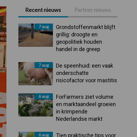
Recent nieuws
Partner nieuws
Primaire
Sidebar
7 aug
Grondstoffenmarkt blijft
grillig: droogte en
geopolitiek houden
handel in de greep
7 aug
De speenhuid: een vaak
onderschatte
risicofactor voor mastitis
6 aug
ForFarmers ziet volume
en marktaandeel groeien
in krimpende
Nederlandse markt
6 aug
Tien praktische tips voor