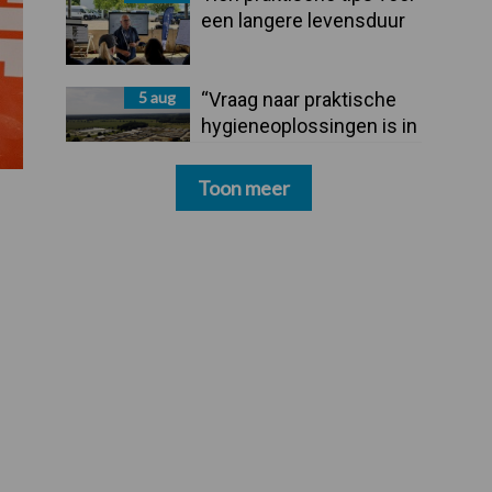
een langere levensduur
5 aug
“Vraag naar praktische
hygieneoplossingen is in
Polen groter dan ooit”
Toon meer