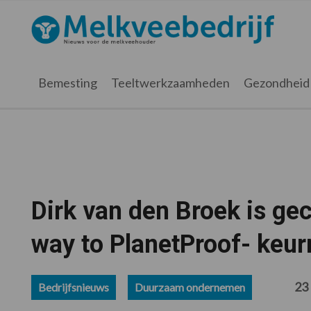
Spring
Door
Spring
Spring
naar
naar
naar
naar
Melkveebedrijf.nl
de
de
de
de
hoofdnavigatie
hoofd
eerste
voettekst
inhoud
sidebar
Bemesting
Teeltwerkzaamheden
Gezondheid
Dirk van den Broek is gec
way to PlanetProof- keu
23
Bedrijfsnieuws
Duurzaam ondernemen