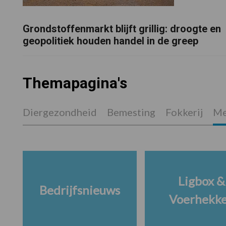
Grondstoffenmarkt blijft grillig: droogte en
geopolitiek houden handel in de greep
Themapagina's
Diergezondheid
Bemesting
Fokkerij
Me
Ligbox &
Bedrijfsnieuws
Voerhekk