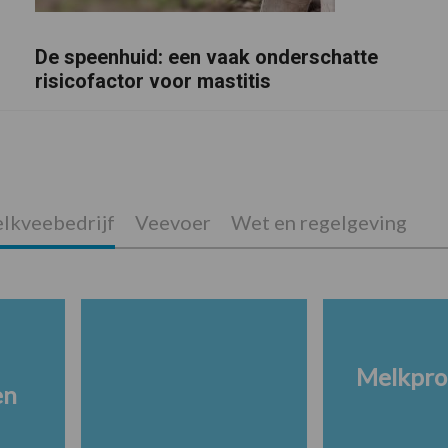
De speenhuid: een vaak onderschatte
risicofactor voor mastitis
lkveebedrijf
Veevoer
Wet en regelgeving
Melkpro
en