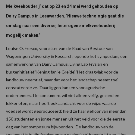
Melkveehouderij’ dat op 23 en 24 mei werd gehouden op
Dairy Campus in Leeuwarden. ‘Nieuwe technologie gaat die
omslag naar een diverse, heterogene melkveehouderij
mogelijk maken.’
Louise O. Fresco, voorzitter van de Raad van Bestuur van
Wageningen University & Research, opende het symposium, een
samenwerking van Dairy Campus, Living Lab Fryslân en
burgerinitiatief ‘Kening fan ‘e Greide’. ‘Het draagvlak voor de
landbouw neemt af, maar dat voor het landschap neemt toe’
constateerde ze. ‘Daar liggen kansen voor agrarische
ondernemers. De consument wil niet alleen veilig, gezond en
lekker eten, maar heeft ook aandacht voor de wijze waarop
voedsel wordt geproduceerd’, hield ze haar gehoor van meer dan
150 studenten en jonge mensen uit het veld voor die de eerste
dag van het symposium bijwoonden. ‘De landbouw van de
toekomst is in zijn fundamenten ecologisch’, benadrukte ze. ‘Het