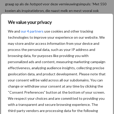
graag op als de
hotspot
voor deze vernieuwingsimpuls: ‘Met 550
koeien als inspiratiebron, die naast melk en mest vooral ook
kennis produceren.’
We value your privacy
Bron:
Wageningen University @ Research
We and
our 4 partners
use cookies and other tracking
Aanbevolen voor jou!
technologies to improve your experience on our website. We
may store and/or access information from your device and
process the personal data, such as your IP address and
Grondstoffenmarkt blijft
browsing data, for purposes like providing you with
grillig: droogte en
personalized ads and content, measuring marketing campaign
geopolitiek houden handel
effectiveness, analyzing audience insights, collecting precise
in de greep
geolocation data, and product development. Please note that
your consent will be valid across all our subdomains. You can
change or withdraw your consent at any time by clicking the
De speenhuid: een vaak
“Consent Preferences” button at the bottom of your screen.
onderschatte risicofactor
We respect your choices and are committed to providing you
voor mastitis
with a transparent and secure browsing experience. The
third-party vendors are processing data for the following