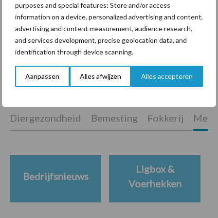
purposes and special features: Store and/or access
ForFarmers ziet volume en
information on a device, personalized advertising and content,
marktaandeel groeien in
advertising and content measurement, audience research,
krimpende Nederlandse
and services development, precise geolocation data, and
markt
identification through device scanning.
Aanpassen
Alles afwijzen
Alles accepteren
Themapagina's
Diergezondheid
Bemesting
Fokkerij
Melkv
Ligbox &
Bedrijfsnieuws
Voerhekken