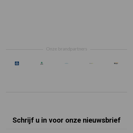
Footer
Onze brandpartners
Schrijf u in voor onze nieuwsbrief