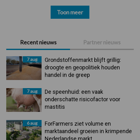
Toon meer
Primaire
Recent nieuws
Partner nieuws
Sidebar
7 aug
Grondstoffenmarkt blijft grillig:
droogte en geopolitiek houden
handel in de greep
7 aug
De speenhuid: een vaak
onderschatte risicofactor voor
mastitis
6 aug
ForFarmers ziet volume en
marktaandeel groeien in krimpende
Nederlandse markt