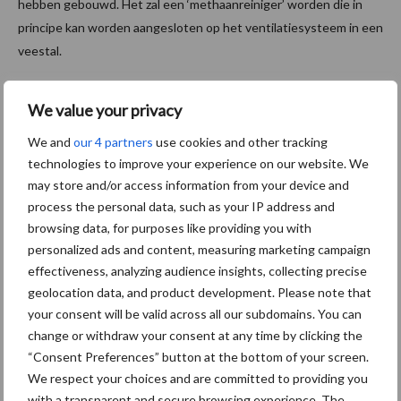
hebben gebouwd. Het zal een ‘methaanreiniger’ worden die in
principe kan worden aangesloten op het ventilatiesysteem in een
veestal.
“De moderne veeteeltbedrijven zijn hoogtechnologische
We value your privacy
faciliteiten waarin ammoniak al uit de lucht wordt verwijderd. Het
verwijderen van methaan via bestaande luchtreinigingssystemen
We and
our 4 partners
use cookies and other tracking
is daarom een voor de hand liggende oplossing,” legt professor
technologies to improve your experience on our website. We
Johnson uit. Dit geldt ook voor biogas- en
may store and/or access information from your device and
waterzuiveringsinstallaties, die enkele van de grootste door de
process the personal data, such as your IP address and
mens veroorzaakte bronnen zijn van methaanemissies in
browsing data, for purposes like providing you with
personalized ads and content, measuring marketing campaign
Denemarken naast veeproductie.
effectiveness, analyzing audience insights, collecting precise
Innovation Fund Denmark
geolocation data, and product development. Please note that
your consent will be valid across all our subdomains. You can
change or withdraw your consent at any time by clicking the
Het onderzoek wordt gefinancierd door een subsidie van
“Consent Preferences” button at the bottom of your screen.
Innovation Fund Denmark voor het PERMA-project, een
We respect your choices and are committed to providing you
onderdeel van AgriFoodTure. Het onderzoek werd uitgevoerd in
with a transparent and secure browsing experience. The