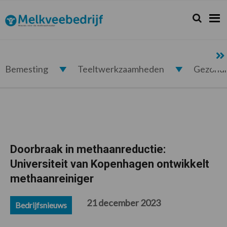
Spring
Door
Spring
Spring
naar
naar
naar
naar
Zoeken...
Zoek
Melkveebedrijf.nl
de
de
de
de
hoofdnavigatie
hoofd
eerste
voettekst
inhoud
sidebar
Bemesting
Teeltwerkzaamheden
Gezond
Doorbraak in methaanreductie:
Universiteit van Kopenhagen ontwikkelt
methaanreiniger
21 december 2023
Bedrijfsnieuws