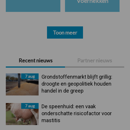
Voerhekken
Toon meer
Primaire
Recent nieuws
Partner nieuws
Sidebar
7 aug
Grondstoffenmarkt blijft grillig:
droogte en geopolitiek houden
handel in de greep
7 aug
De speenhuid: een vaak
onderschatte risicofactor voor
mastitis