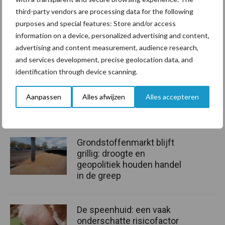
samenwerking tussen de Universiteit van Kopenhagen, de
third-party vendors are processing data for the following
Universiteit van Aarhus, Arla, Skov en het UCPH spin-off bedrijf
purposes and special features: Store and/or access
Ambient Carbon, opgericht en nu geleid door Professor Matthew
information on a device, personalized advertising and content,
Stanley Johnson. Het bedrijf is opgericht om de MEPS (Methane
advertising and content measurement, audience research,
Eradication Photochemical System) technologie te ontwikkelen
and services development, precise geolocation data, and
en beschikbaar te maken voor de samenleving.
identification through device scanning.
Bron:
Universiteit van Kopenhagen
Aanpassen
Alles afwijzen
Alles accepteren
Aanbevolen voor jou!
Grondstoffenmarkt blijft
grillig: droogte en
geopolitiek houden handel
in de greep
De speenhuid: een vaak
onderschatte risicofactor