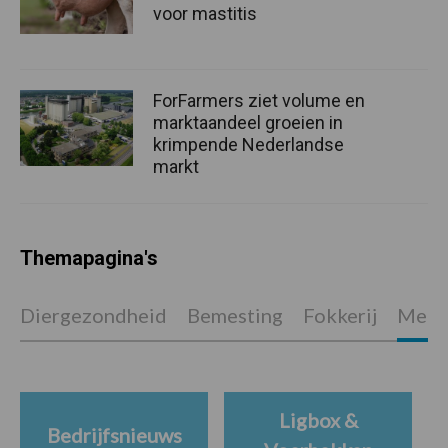
voor mastitis
ForFarmers ziet volume en
marktaandeel groeien in
krimpende Nederlandse
markt
Themapagina's
Diergezondheid
Bemesting
Fokkerij
Melkv
Ligbox &
Bedrijfsnieuws