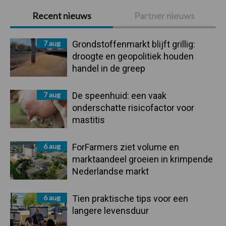
Primaire
Recent nieuws
Partner nieuws
Sidebar
7 aug
Grondstoffenmarkt blijft grillig:
droogte en geopolitiek houden
handel in de greep
7 aug
De speenhuid: een vaak
onderschatte risicofactor voor
mastitis
6 aug
ForFarmers ziet volume en
marktaandeel groeien in krimpende
Nederlandse markt
6 aug
Tien praktische tips voor een
langere levensduur