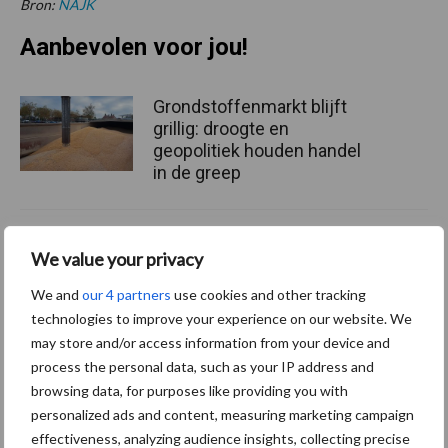
Bron:
NAJK
Aanbevolen voor jou!
Grondstoffenmarkt blijft
grillig: droogte en
geopolitiek houden handel
in de greep
De speenhuid: een vaak
We value your privacy
onderschatte risicofactor
voor mastitis
We and
our 4 partners
use cookies and other tracking
technologies to improve your experience on our website. We
may store and/or access information from your device and
process the personal data, such as your IP address and
ForFarmers ziet volume en
browsing data, for purposes like providing you with
marktaandeel groeien in
krimpende Nederlandse
personalized ads and content, measuring marketing campaign
markt
effectiveness, analyzing audience insights, collecting precise