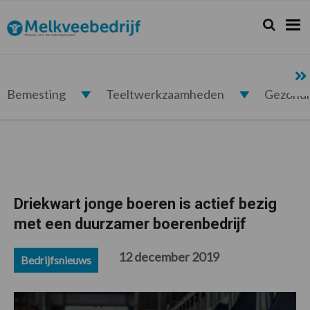
Spring
Door
Spring
Spring
naar
naar
naar
naar
Zoeken...
Zoek
Melkveebedrijf.nl
de
de
de
de
hoofdnavigatie
hoofd
eerste
voettekst
inhoud
sidebar
Bemesting
Teeltwerkzaamheden
Gezond
Driekwart jonge boeren is actief bezig
met een duurzamer boerenbedrijf
12 december 2019
Bedrijfsnieuws