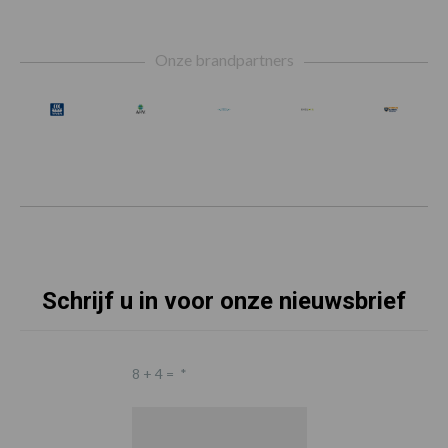
Footer
Onze brandpartners
Schrijf u in voor onze nieuwsbrief
8 + 4 =
*