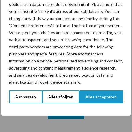
geolocation data, and product development. Please note that
your consent will be valid across all our subdomains. You can
change or withdraw your consent at any time by clicking the
Themapagina's
“Consent Preferences” button at the bottom of your screen.
We respect your choices and are committed to providing you
with a transparent and secure browsing experience. The
Diergezondheid
Bemesting
Fokkerij
Melkv
third-party vendors are processing data for the following
purposes and special features: Store and/or access
information on a device, personalized advertising and content,
advertising and content measurement, audience research,
Ligbox &
and services development, precise geolocation data, and
Bedrijfsnieuws
Voerhekken
identification through device scanning.
Aanpassen
Alles afwijzen
Alles accepteren
Toon meer