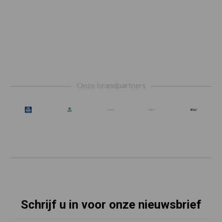
Footer
Onze brandpartners
Schrijf u in voor onze nieuwsbrief