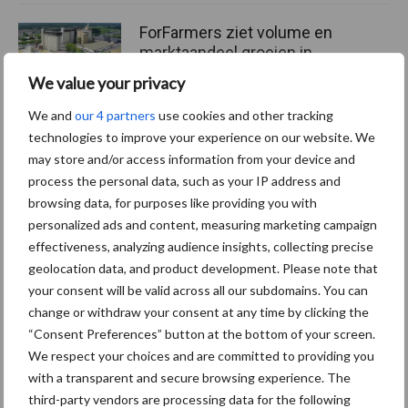
ForFarmers ziet volume en
marktaandeel groeien in
krimpende Nederlandse
We value your privacy
markt
We and
our 4 partners
use cookies and other tracking
technologies to improve your experience on our website. We
may store and/or access information from your device and
Themapagina's
process the personal data, such as your IP address and
browsing data, for purposes like providing you with
personalized ads and content, measuring marketing campaign
Diergezondheid
Bemesting
Fokkerij
Melkv
effectiveness, analyzing audience insights, collecting precise
geolocation data, and product development. Please note that
your consent will be valid across all our subdomains. You can
change or withdraw your consent at any time by clicking the
Ligbox &
“Consent Preferences” button at the bottom of your screen.
Bedrijfsnieuws
Voerhekken
We respect your choices and are committed to providing you
with a transparent and secure browsing experience. The
third-party vendors are processing data for the following