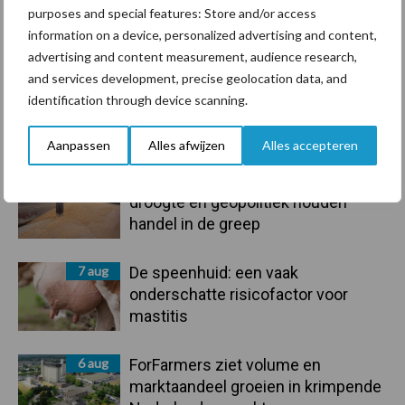
purposes and special features: Store and/or access
information on a device, personalized advertising and content,
Toon meer
advertising and content measurement, audience research,
and services development, precise geolocation data, and
identification through device scanning.
Primaire
Recent nieuws
Partner nieuws
Aanpassen
Alles afwijzen
Alles accepteren
Sidebar
7 aug
Grondstoffenmarkt blijft grillig:
droogte en geopolitiek houden
handel in de greep
7 aug
De speenhuid: een vaak
onderschatte risicofactor voor
mastitis
6 aug
ForFarmers ziet volume en
marktaandeel groeien in krimpende