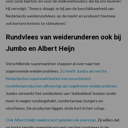
voor onze klanten én voor de melkveehouders die bij ons leveren.”
Hij vervolgt: “Ameco draagt zo bij aan de beschikbaarheid van
Nederlands weiderundvlees op de markt en probeert hiermee
ook kortere ketens te stimuleren.”
Rundvlees van weiderunderen ook bij
Jumbo en Albert Heijn
Verschillende supermarkten stappen al over naar het
zogenoemde weiderundvlees.
Zo heeft Jumbo als eerste
Nederlandse supermarktketen een assortiment
rundvleesproducten afkomstig van zogeheten weiderunderen
.
Jumbo verwerkt het weidevlees van ‘dubbeldoel’ koeien onder
meer in mager rundergehakt, rundertartaar, burgers en
stoofvlees. De producten liggen sinds kort in het schap.
Ook Albert Heijn maakte kort geleden de overstap
. Zij willen dat
op korte termijn negentig procent van het rundvlees in de