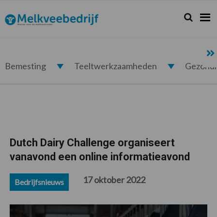
Spring
Door
Spring
Spring
naar
naar
naar
naar
Zoeken...
Zoek
Melkveebedrijf.nl
de
de
de
de
hoofdnavigatie
hoofd
eerste
voettekst
inhoud
sidebar
Bemesting
Teeltwerkzaamheden
Gezond
Dutch Dairy Challenge organiseert
vanavond een online informatieavond
17 oktober 2022
Bedrijfsnieuws