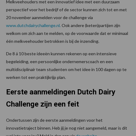
Melkveehouders met een innovatief idee met een duurzaam
perspectief voor het bedrijf of de sector kunnen zich tot en met
20 november aanmelden voor de challenge via
www.dutchdairychallenge.nl.
Ook andere (keten)partijen zijn
welkom om zich aan te melden, op de voorwaarde dat er minimaal
één melkveehouder betrokken is bij de inzending.
De 8 á 10 beste ideeën kunnen rekenen op een intensieve
begeleiding, een persoonlijke ondernemerscoach en een
multidisciplinair team studenten om het idee in 100 dagen op te
werken tot een praktijkrijp plan.
Eerste aanmeldingen Dutch Dairy
Challenge zijn een feit
Ondertussen zijn de eerste aanmeldingen voor het
innovatietraject binnen. Heb jij je nog niet aangemeld, maar is dit
wel iets voor jou? Meld je dan aan via
de website
.