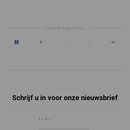
Footer
Onze brandpartners
Schrijf u in voor onze nieuwsbrief
1 + 6 =
*