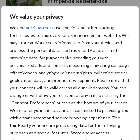
krimpende Nederlandse
markt
We value your privacy
We and
our 4 partners
use cookies and other tracking
technologies to improve your experience on our website. We
Themapagina's
may store and/or access information from your device and
process the personal data, such as your IP address and
Diergezondheid
Bemesting
Fokkerij
Melkv
browsing data, for purposes like providing you with
personalized ads and content, measuring marketing campaign
effectiveness, analyzing audience insights, collecting precise
geolocation data, and product development. Please note that
Ligbox &
your consent will be valid across all our subdomains. You can
Bedrijfsnieuws
change or withdraw your consent at any time by clicking the
Voerhekken
“Consent Preferences” button at the bottom of your screen.
We respect your choices and are committed to providing you
with a transparent and secure browsing experience. The
third-party vendors are processing data for the following
Toon meer
purposes and special features: Store and/or access