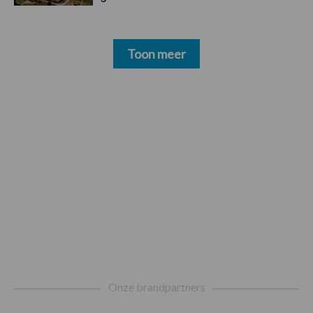
Toon meer
Footer
Onze brandpartners