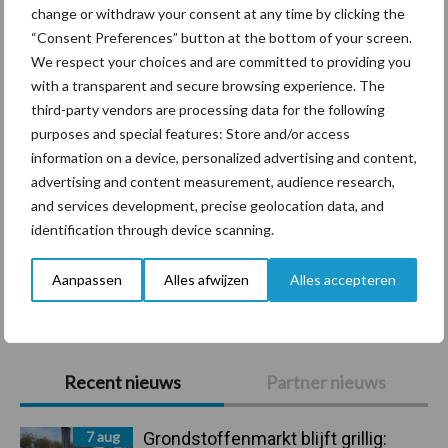
change or withdraw your consent at any time by clicking the
“Consent Preferences” button at the bottom of your screen.
Diergezondheid
Bemesting
Fokkerij
Melkv
We respect your choices and are committed to providing you
with a transparent and secure browsing experience. The
third-party vendors are processing data for the following
purposes and special features: Store and/or access
Ligbox &
information on a device, personalized advertising and content,
Bedrijfsnieuws
Voerhekken
advertising and content measurement, audience research,
and services development, precise geolocation data, and
identification through device scanning.
Aanpassen
Alles afwijzen
Alles accepteren
Toon meer
Primaire
Recent nieuws
Partner nieuws
Sidebar
7 aug
Grondstoffenmarkt blijft grillig: