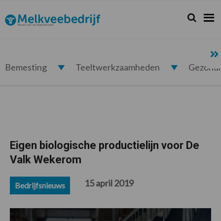
Spring
Door
Spring
Spring
naar
naar
naar
naar
Zoeken...
Zoek
Melkveebedrijf.nl
de
de
de
de
hoofdnavigatie
hoofd
eerste
voettekst
inhoud
sidebar
Bemesting
Teeltwerkzaamheden
Gezond
Eigen biologische productielijn voor De
Valk Wekerom
15 april 2019
Bedrijfsnieuws