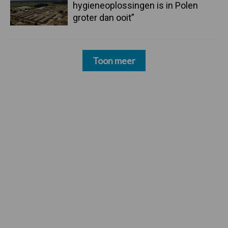
hygieneoplossingen is in Polen
groter dan ooit”
Toon meer
Footer