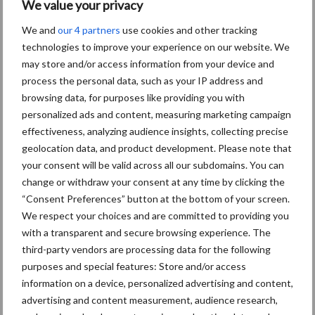
We value your privacy
Themapagina's
We and
our 4 partners
use cookies and other tracking
technologies to improve your experience on our website. We
Diergezondheid
Bemesting
Fokkerij
Melkv
may store and/or access information from your device and
process the personal data, such as your IP address and
browsing data, for purposes like providing you with
personalized ads and content, measuring marketing campaign
Ligbox &
effectiveness, analyzing audience insights, collecting precise
Bedrijfsnieuws
geolocation data, and product development. Please note that
Voerhekken
your consent will be valid across all our subdomains. You can
change or withdraw your consent at any time by clicking the
“Consent Preferences” button at the bottom of your screen.
We respect your choices and are committed to providing you
Toon meer
with a transparent and secure browsing experience. The
third-party vendors are processing data for the following
purposes and special features: Store and/or access
information on a device, personalized advertising and content,
Primaire
Recent nieuws
Partner nieuws
advertising and content measurement, audience research,