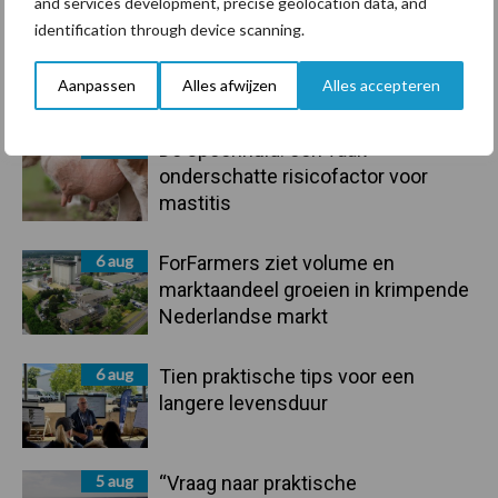
Sidebar
and services development, precise geolocation data, and
identification through device scanning.
7 aug
Grondstoffenmarkt blijft grillig:
droogte en geopolitiek houden
Aanpassen
Alles afwijzen
Alles accepteren
handel in de greep
7 aug
De speenhuid: een vaak
onderschatte risicofactor voor
mastitis
6 aug
ForFarmers ziet volume en
marktaandeel groeien in krimpende
Nederlandse markt
6 aug
Tien praktische tips voor een
langere levensduur
5 aug
“Vraag naar praktische