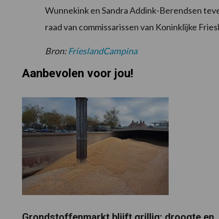
Wunnekink en Sandra Addink-Berendsen tevens
raad van commissarissen van Koninklijke Frie
Bron:
FrieslandCampina
Aanbevolen voor jou!
Grondstoffenmarkt blijft grillig: droogte en