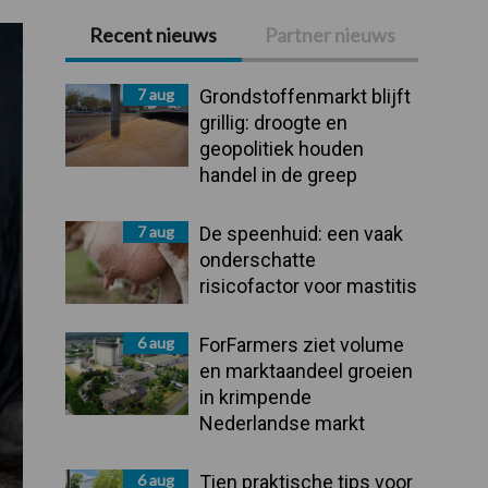
Recent nieuws
Partner nieuws
Primaire
Sidebar
7 aug
Grondstoffenmarkt blijft
grillig: droogte en
geopolitiek houden
handel in de greep
7 aug
De speenhuid: een vaak
onderschatte
risicofactor voor mastitis
6 aug
ForFarmers ziet volume
en marktaandeel groeien
in krimpende
Nederlandse markt
6 aug
Tien praktische tips voor