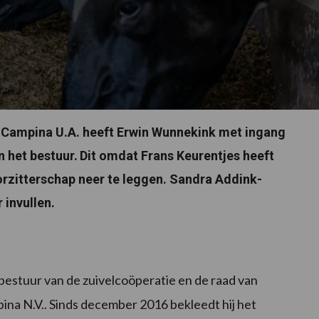
ndCampina U.A. heeft Erwin Wunnekink met ingang
n het bestuur.
Dit omdat Frans Keurentjes heeft
orzitterschap neer te leggen. Sandra Addink-
 invullen.
 bestuur van de zuivelcoöperatie en de raad van
ina N.V.. Sinds december 2016 bekleedt hij het