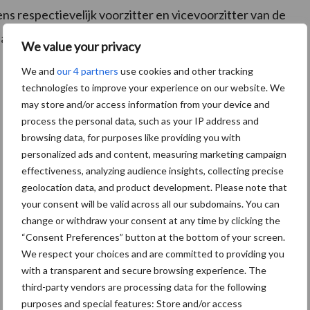
 respectievelijk voorzitter en vicevoorzitter van de
slandCampina N.V.
We value your privacy
We and
our 4 partners
use cookies and other tracking
technologies to improve your experience on our website. We
may store and/or access information from your device and
process the personal data, such as your IP address and
browsing data, for purposes like providing you with
personalized ads and content, measuring marketing campaign
effectiveness, analyzing audience insights, collecting precise
geolocation data, and product development. Please note that
your consent will be valid across all our subdomains. You can
change or withdraw your consent at any time by clicking the
“Consent Preferences” button at the bottom of your screen.
We respect your choices and are committed to providing you
with a transparent and secure browsing experience. The
third-party vendors are processing data for the following
purposes and special features: Store and/or access
De speenhuid: een vaak onderschatte