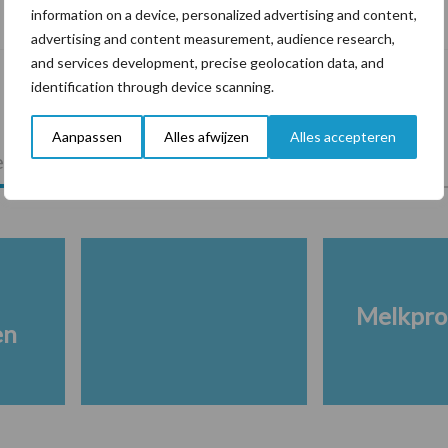
information on a device, personalized advertising and content,
risicofactor voor mastitis
advertising and content measurement, audience research,
and services development, precise geolocation data, and
identification through device scanning.
Aanpassen
Alles afwijzen
Alles accepteren
lkveebedrijf
Veevoer
Wet en regelgeving
Melkpro
en