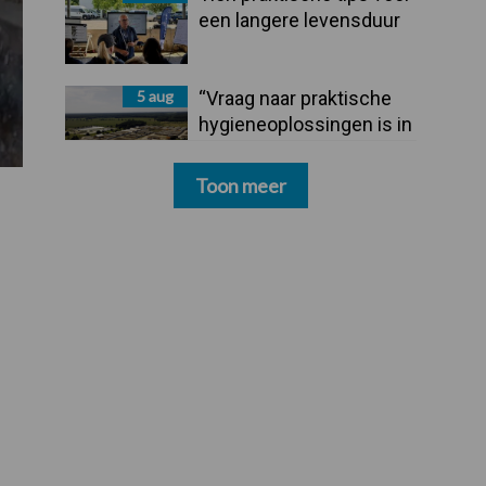
een langere levensduur
5 aug
“Vraag naar praktische
hygieneoplossingen is in
Polen groter dan ooit”
Toon meer