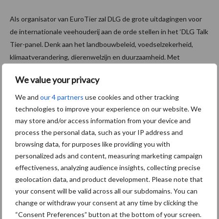
Als organisator van EuroTier zal DLG de grote uitdagingen voor
de internationale veehouderij aan de orde stellen in het ‘DLG Talk
Tier-panel. Denk aan het landbouwbeleid, voedselzekerheid,
klimaatverandering, dierenwelzijn en duurzaamheid. Met
internationale experts uit de wetenschap, consulting en praktijk
We value your privacy
vinden de paneldiscussies dagelijks (behalve donderdag) plaats
van 12.00 tot 14.00 uur op de DLG-stand hal 26, stand B33.
We and
our 4 partners
use cookies and other tracking
technologies to improve your experience on our website. We
Tekst: Gerben Hofman
may store and/or access information from your device and
Beeld: Eurotier
process the personal data, such as your IP address and
browsing data, for purposes like providing you with
Aanbevolen voor jou!
personalized ads and content, measuring marketing campaign
effectiveness, analyzing audience insights, collecting precise
Grondstoffenmarkt blijft
geolocation data, and product development. Please note that
grillig: droogte en
your consent will be valid across all our subdomains. You can
geopolitiek houden handel
change or withdraw your consent at any time by clicking the
in de greep
“Consent Preferences” button at the bottom of your screen.