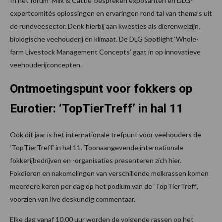
In het forum ‘Milk & Cattle’ bespreken exposanten en DLG-
expertcomités oplossingen en ervaringen rond tal van thema’s uit
de rundveesector. Denk hierbij aan kwesties als dierenwelzijn,
biologische veehouderij en klimaat. De DLG Spotlight ‘Whole-
farm Livestock Management Concepts’ gaat in op innovatieve
veehouderijconcepten.
Ontmoetingspunt voor fokkers op
Eurotier: ‘TopTierTreff’ in hal 11
Ook dit jaar is het internationale trefpunt voor veehouders de
‘TopTierTreff’ in hal 11. Toonaangevende internationale
fokkerijbedrijven en -organisaties presenteren zich hier.
Fokdieren en nakomelingen van verschillende melkrassen komen
meerdere keren per dag op het podium van de ‘TopTierTreff’,
voorzien van live deskundig commentaar.
Elke dag vanaf 10.00 uur worden de volgende rassen op het