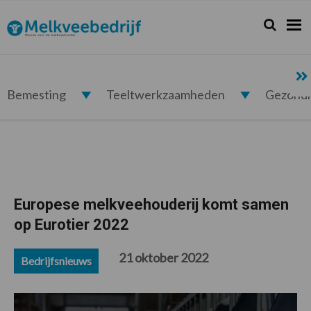
Spring
Door
Spring
Spring
naar
naar
naar
naar
Zoeken...
Zoek
Melkveebedrijf.nl
de
de
de
de
hoofdnavigatie
hoofd
eerste
voettekst
inhoud
sidebar
Bemesting
Teeltwerkzaamheden
Gezond
Europese melkveehouderij komt samen
op Eurotier 2022
21 oktober 2022
Bedrijfsnieuws