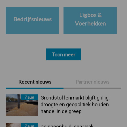
Ligbox &
Bedrijfsnieuws
Voerhekken
Toon meer
Primaire
Recent nieuws
Partner nieuws
Sidebar
7 aug
Grondstoffenmarkt blijft grillig:
droogte en geopolitiek houden
handel in de greep
7 aug
De speenhuid: een vaak