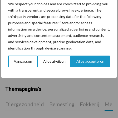
We respect your choices and are committed to providing you
with a transparent and secure browsing experience. The
De speenhuid: een vaak
third-party vendors are processing data for the following
onderschatte risicofactor
purposes and special features: Store and/or access
voor mastitis
information on a device, personalized advertising and content,
advertising and content measurement, audience research,
and services development, precise geolocation data, and
ForFarmers ziet volume en
identification through device scanning.
marktaandeel groeien in
krimpende Nederlandse
Aanpassen
Alles afwijzen
Alles accepteren
markt
Themapagina's
Diergezondheid
Bemesting
Fokkerij
Melkv