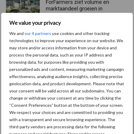
ForFarmers ziet volume en
marktaandeel groeien in
krimpende Nederlandse
markt
We value your privacy
We and
our 4 partners
use cookies and other tracking
technologies to improve your experience on our website. We
may store and/or access information from your device and
Themapagina's
process the personal data, such as your IP address and
browsing data, for purposes like providing you with
Diergezondheid
Bemesting
Fokkerij
Melkv
personalized ads and content, measuring marketing campaign
effectiveness, analyzing audience insights, collecting precise
geolocation data, and product development. Please note that
your consent will be valid across all our subdomains. You can
Ligbox &
change or withdraw your consent at any time by clicking the
Bedrijfsnieuws
“Consent Preferences” button at the bottom of your screen.
Voerhekken
We respect your choices and are committed to providing you
with a transparent and secure browsing experience. The
third-party vendors are processing data for the following
purposes and special features: Store and/or access