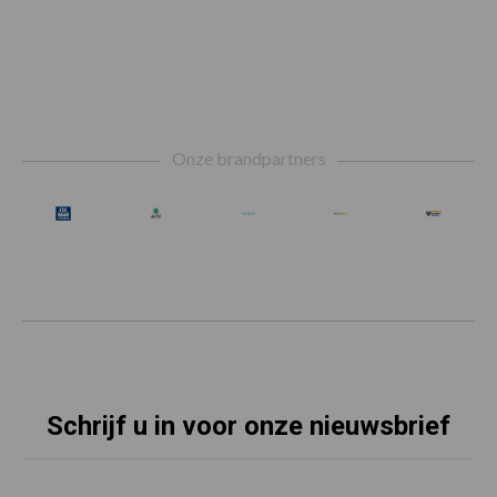
Footer
Onze brandpartners
Schrijf u in voor onze nieuwsbrief