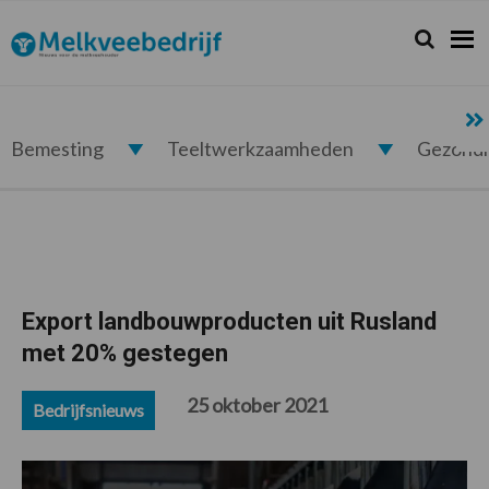
Spring
Door
Spring
Spring
naar
naar
naar
naar
Zoeken...
Zoek
Melkveebedrijf.nl
de
de
de
de
hoofdnavigatie
hoofd
eerste
voettekst
inhoud
sidebar
Bemesting
Teeltwerkzaamheden
Gezond
Export landbouwproducten uit Rusland
met 20% gestegen
25 oktober 2021
Bedrijfsnieuws