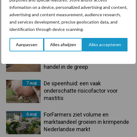
Toon meer
information on a device, personalized advertising and content,
advertising and content measurement, audience research,
and services development, precise geolocation data, and
identification through device scanning.
Primaire
Recent nieuws
Partner nieuws
Sidebar
Aanpassen
Alles afwijzen
Alles accepteren
7 aug
Grondstoffenmarkt blijft grillig:
droogte en geopolitiek houden
handel in de greep
7 aug
De speenhuid: een vaak
onderschatte risicofactor voor
mastitis
6 aug
ForFarmers ziet volume en
marktaandeel groeien in krimpende
Nederlandse markt