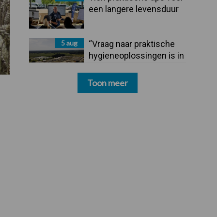
een langere levensduur
5 aug
“Vraag naar praktische
hygieneoplossingen is in
Polen groter dan ooit”
Toon meer