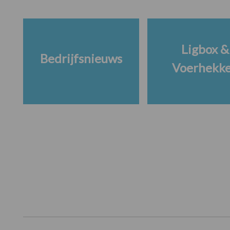
Ligbox &
Bedrijfsnieuws
Voerhekk
Footer