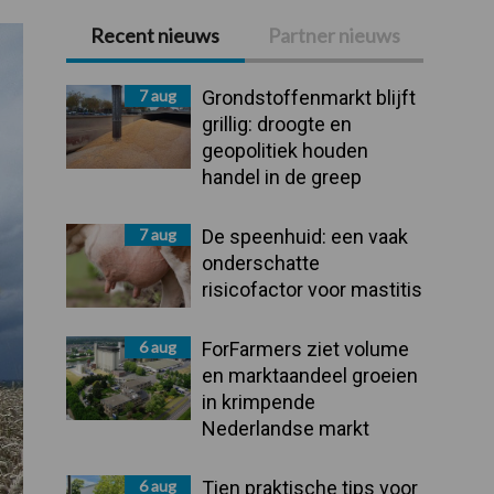
Recent nieuws
Partner nieuws
Primaire
Sidebar
7 aug
Grondstoffenmarkt blijft
grillig: droogte en
geopolitiek houden
handel in de greep
7 aug
De speenhuid: een vaak
onderschatte
risicofactor voor mastitis
6 aug
ForFarmers ziet volume
en marktaandeel groeien
in krimpende
Nederlandse markt
6 aug
Tien praktische tips voor