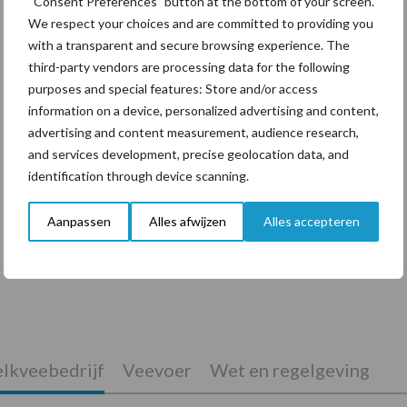
“Consent Preferences” button at the bottom of your screen.
We respect your choices and are committed to providing you
with a transparent and secure browsing experience. The
third-party vendors are processing data for the following
purposes and special features: Store and/or access
information on a device, personalized advertising and content,
advertising and content measurement, audience research,
and services development, precise geolocation data, and
identification through device scanning.
De speenhuid: een vaak onderschatte
Aanpassen
Alles afwijzen
Alles accepteren
risicofactor voor mastitis
lkveebedrijf
Veevoer
Wet en regelgeving