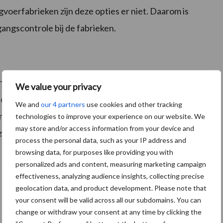
voerfabrieken zijn deze opties er niet. Daarom is
gangscontrole bij de fabrieken.
n
en in het graan. De natte en warme omstandigheden
We value your privacy
alde schimmels vormen gifstoffen: mycotoxinen. Hier
We and
our 4 partners
use cookies and other tracking
 mengvoederfabrieken aanvoeren, te analyseren op
technologies to improve your experience on our website. We
may store and/or access information from your device and
 stoffen, dan kan Agrifirm direct passende actie
process the personal data, such as your IP address and
browsing data, for purposes like providing you with
personalized ads and content, measuring marketing campaign
effectiveness, analyzing audience insights, collecting precise
geolocation data, and product development. Please note that
your consent will be valid across all our subdomains. You can
change or withdraw your consent at any time by clicking the