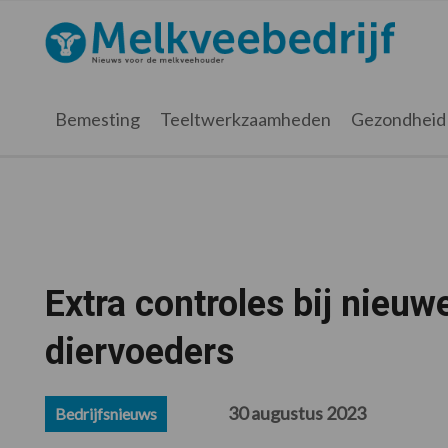
Spring
Door
Spring
Spring
naar
naar
naar
naar
Melkveebedrijf.nl
de
de
de
de
hoofdnavigatie
hoofd
eerste
voettekst
inhoud
sidebar
Bemesting
Teeltwerkzaamheden
Gezondheid
Extra controles bij nieu
diervoeders
30 augustus 2023
Bedrijfsnieuws