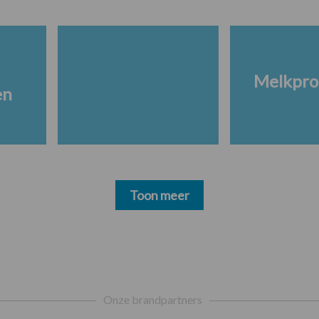
Melkpro
en
Toon meer
Onze brandpartners