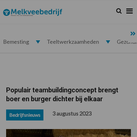
Spring
Door
Spring
Spring
naar
naar
naar
naar
Zoeken...
Zoek
Melkveebedrijf.nl
de
de
de
de
hoofdnavigatie
hoofd
eerste
voettekst
inhoud
sidebar
Bemesting
Teeltwerkzaamheden
Gezond
Populair teambuildingconcept brengt
boer en burger dichter bij elkaar
3 augustus 2023
Bedrijfsnieuws