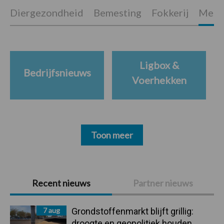
Diergezondheid
Bemesting
Fokkerij
Melkv
Ligbox &
Bedrijfsnieuws
Voerhekken
Toon meer
Primaire
Recent nieuws
Partner nieuws
Sidebar
7 aug
Grondstoffenmarkt blijft grillig:
droogte en geopolitiek houden