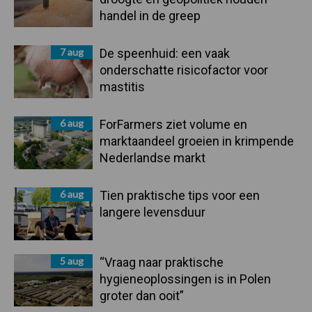
handel in de greep
7 aug
De speenhuid: een vaak
onderschatte risicofactor voor
mastitis
6 aug
ForFarmers ziet volume en
marktaandeel groeien in krimpende
Nederlandse markt
6 aug
Tien praktische tips voor een
langere levensduur
5 aug
“Vraag naar praktische
hygieneoplossingen is in Polen
groter dan ooit”