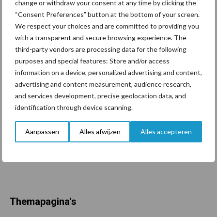
change or withdraw your consent at any time by clicking the
grillig: droogte en
“Consent Preferences” button at the bottom of your screen.
geopolitiek houden handel
We respect your choices and are committed to providing you
in de greep
with a transparent and secure browsing experience. The
third-party vendors are processing data for the following
purposes and special features: Store and/or access
De speenhuid: een vaak
onderschatte risicofactor
information on a device, personalized advertising and content,
voor mastitis
advertising and content measurement, audience research,
and services development, precise geolocation data, and
identification through device scanning.
ForFarmers ziet volume en
Aanpassen
Alles afwijzen
Alles accepteren
marktaandeel groeien in
krimpende Nederlandse
markt
Themapagina's