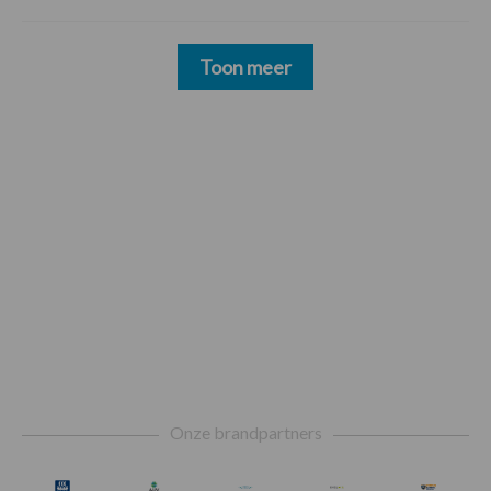
Toon meer
Footer
Onze brandpartners