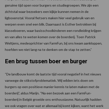
geruime tijd open voor burgers en studiegroepen. We zijn een
zichtstal waar bezoekers een kijkje kunnen nemen in de
ligboxenstal. Vooral fietsers maken hier veel gebruik van en
werpen even snel een blik. Daarnaast is Esther betrokken bij
klasseboeren, waar basisschoolkinderen een rondleiding krijgen
en van alles te weten komen over de boerderij. Toen Patrick
Weltjens, medeoprichter van FarmFun, bij ons kwam aankloppen,
hoefden we niet lang na te denken om de stap te zetten.”
Een brug tussen boer en burger
“De landbouw komt de laatste tijd vooral negatief in het nieuws
vanwege de stikstofproblematiek. Wij wilden iets doen om
burgers op een positieve manier kennis te laten maken met de
boerderij”, aldus Marijn. “Na een bezoek aan een FarmFun-
boerderij in België groeide ons enthousiasme. Natuurlijk hadden
we ook vragen over wat er allemaal bij komt kijken, want het werk