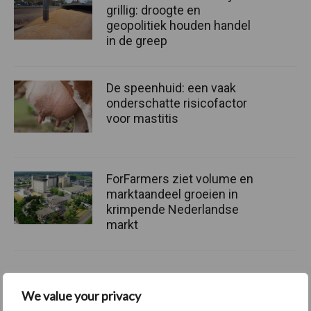
grillig: droogte en
geopolitiek houden handel
in de greep
De speenhuid: een vaak
onderschatte risicofactor
voor mastitis
ForFarmers ziet volume en
marktaandeel groeien in
krimpende Nederlandse
markt
Themapagina's
We value your privacy