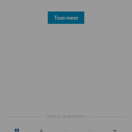
Toon meer
Footer
Onze brandpartners