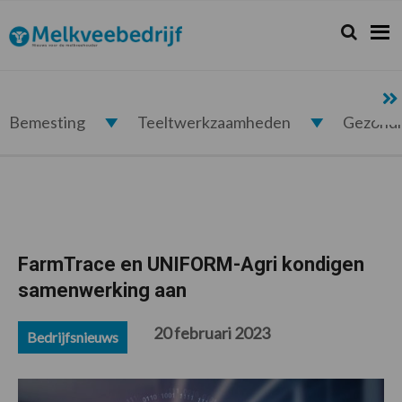
Spring
Door
Spring
Spring
naar
naar
naar
naar
Zoeken...
Zoek
Melkveebedrijf.nl
de
de
de
de
hoofdnavigatie
hoofd
eerste
voettekst
inhoud
sidebar
Bemesting
Teeltwerkzaamheden
Gezond
FarmTrace en UNIFORM-Agri kondigen
samenwerking aan
20 februari 2023
Bedrijfsnieuws