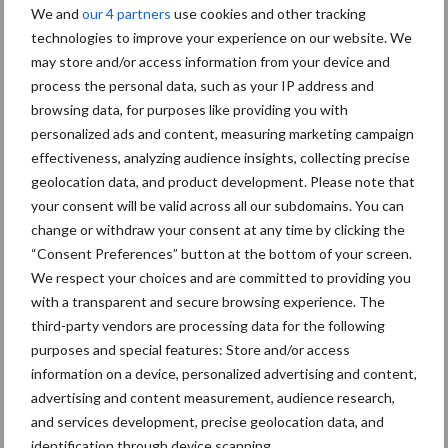
We and
our 4 partners
use cookies and other tracking
Diergezondheid
Bemesting
Fokkerij
Melkv
technologies to improve your experience on our website. We
may store and/or access information from your device and
process the personal data, such as your IP address and
browsing data, for purposes like providing you with
Ligbox &
personalized ads and content, measuring marketing campaign
Bedrijfsnieuws
Voerhekken
effectiveness, analyzing audience insights, collecting precise
geolocation data, and product development. Please note that
your consent will be valid across all our subdomains. You can
change or withdraw your consent at any time by clicking the
“Consent Preferences” button at the bottom of your screen.
Toon meer
We respect your choices and are committed to providing you
with a transparent and secure browsing experience. The
third-party vendors are processing data for the following
Primaire
purposes and special features: Store and/or access
Recent nieuws
Partner nieuws
information on a device, personalized advertising and content,
Sidebar
advertising and content measurement, audience research,
7 aug
Grondstoffenmarkt blijft grillig:
and services development, precise geolocation data, and
droogte en geopolitiek houden
identification through device scanning.