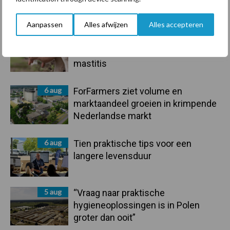
handel in de greep
Aanpassen
Alles afwijzen
Alles accepteren
7 aug
De speenhuid: een vaak
onderschatte risicofactor voor
mastitis
6 aug
ForFarmers ziet volume en
marktaandeel groeien in krimpende
Nederlandse markt
6 aug
Tien praktische tips voor een
langere levensduur
5 aug
“Vraag naar praktische
hygieneoplossingen is in Polen
groter dan ooit”