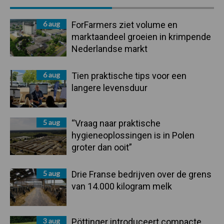
Sidebar
6 aug
ForFarmers ziet volume en
marktaandeel groeien in krimpende
Nederlandse markt
6 aug
Tien praktische tips voor een
langere levensduur
5 aug
“Vraag naar praktische
hygieneoplossingen is in Polen
groter dan ooit”
5 aug
Drie Franse bedrijven over de grens
van 14.000 kilogram melk
3 aug
Pöttinger introduceert compacte