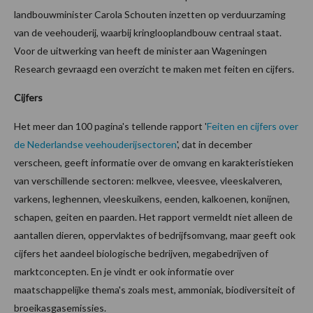
landbouwminister Carola Schouten inzetten op verduurzaming
van de veehouderij, waarbij kringlooplandbouw centraal staat.
Voor de uitwerking van heeft de minister aan Wageningen
Research gevraagd een overzicht te maken met feiten en cijfers.
Cijfers
Het meer dan 100 pagina's tellende rapport '
Feiten en cijfers over
de Nederlandse veehouderijsectoren
', dat in december
verscheen, geeft informatie over de omvang en karakteristieken
van verschillende sectoren: melkvee, vleesvee, vleeskalveren,
varkens, leghennen, vleeskuikens, eenden, kalkoenen, konijnen,
schapen, geiten en paarden. Het rapport vermeldt niet alleen de
aantallen dieren, oppervlaktes of bedrijfsomvang, maar geeft ook
cijfers het aandeel biologische bedrijven, megabedrijven of
marktconcepten. En je vindt er ook informatie over
maatschappelijke thema's zoals mest, ammoniak, biodiversiteit of
broeikasgasemissies.