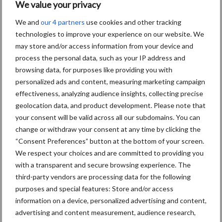
Aanbevolen voor jou!
We value your privacy
We and
our 4 partners
use cookies and other tracking
technologies to improve your experience on our website. We
ForFarmers ziet volume en
marktaandeel groeien in
may store and/or access information from your device and
krimpende Nederlandse
process the personal data, such as your IP address and
markt
browsing data, for purposes like providing you with
personalized ads and content, measuring marketing campaign
effectiveness, analyzing audience insights, collecting precise
Tien praktische tips voor
geolocation data, and product development. Please note that
een langere levensduur
your consent will be valid across all our subdomains. You can
change or withdraw your consent at any time by clicking the
“Consent Preferences” button at the bottom of your screen.
We respect your choices and are committed to providing you
with a transparent and secure browsing experience. The
“Vraag naar praktische
hygieneoplossingen is in
third-party vendors are processing data for the following
Polen groter dan ooit”
purposes and special features: Store and/or access
information on a device, personalized advertising and content,
advertising and content measurement, audience research,