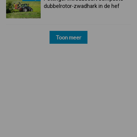
dubbelrotor-zwadhark in de hef
Toon meer
Footer