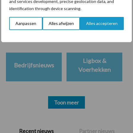
and services development, precise geolocation data, and
identification through device scanning.
Themapagina's
Aanpassen
Alles afwijzen
Alles accepteren
Diergezondheid
Bemesting
Fokkerij
Melkv
Ligbox &
Bedrijfsnieuws
Voerhekken
Toon meer
Primaire
Recent nieuws
Partner nieuws