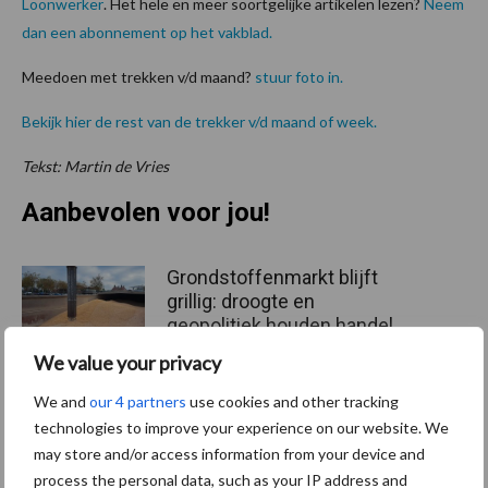
Loonwerker
. Het hele en meer soortgelijke artikelen lezen?
Neem
dan een abonnement op het vakblad.
Meedoen met trekken v/d maand?
stuur foto in.
Bekijk hier de rest van de trekker v/d maand of week.
Tekst: Martin de Vries
Aanbevolen voor jou!
Grondstoffenmarkt blijft
grillig: droogte en
geopolitiek houden handel
in de greep
We value your privacy
We and
our 4 partners
use cookies and other tracking
De speenhuid: een vaak
technologies to improve your experience on our website. We
onderschatte risicofactor
may store and/or access information from your device and
voor mastitis
process the personal data, such as your IP address and