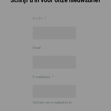
Schrijf u in voor onze nieuwsbrief
3 + 0 =
*
Email
E-mailadres
*
Vul hier uw e-mailadres in