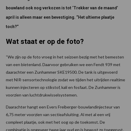
bouwland ook nog verkozen is tot ‘Trekker van de maand’
april is alleen maar een bevestiging. “Het ultieme plaatje
toch?”
Wat staat er op de foto?
“We zijn op de foto vroeg in het seizoen bezig met het bemesten
van een bietenland. Daarvoor gebruiken we een Fendt 939 met
daarachter een Zunhammer SKE19500. De tank is uitgevoerd
met NIR-sensortechnologie zodat we tijden het uitrijden realtime
kunnen injecteren op stikstof, kali en fosfaat. De Zunhammer is
voorzien van luchtdrukwisselsystemen.
Daarachter hangt een Evers Freiberger-bouwlandinjecteur van
6,75 meter voorzien van sectieafsluiting. Al met al een vrij
compleet plaatje, ook met het oog op de toekomst. De
combinatie is ongeveer twee jaar oud en is bewust zo toegerust.