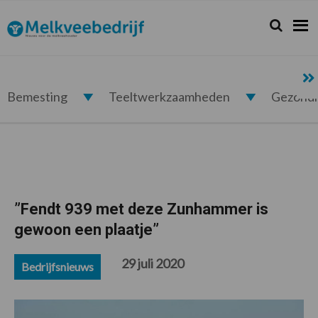
Spring
Door
Spring
Spring
naar
naar
naar
naar
Zoeken...
Zoek
Melkveebedrijf.nl
de
de
de
de
hoofdnavigatie
hoofd
eerste
voettekst
inhoud
sidebar
Bemesting
Teeltwerkzaamheden
Gezond
”Fendt 939 met deze Zunhammer is
gewoon een plaatje”
29 juli 2020
Bedrijfsnieuws