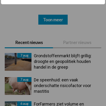
Toon meer
Primaire
Recent nieuws
Partner nieuws
Sidebar
7 aug
Grondstoffenmarkt blijft grillig:
droogte en geopolitiek houden
handel in de greep
7 aug
De speenhuid: een vaak
onderschatte risicofactor voor
mastitis
6 aug
ForFarmers ziet volume en