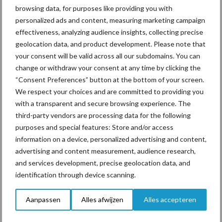
browsing data, for purposes like providing you with
personalized ads and content, measuring marketing campaign
effectiveness, analyzing audience insights, collecting precise
ForFarmers ziet volume en
geolocation data, and product development. Please note that
marktaandeel groeien in
your consent will be valid across all our subdomains. You can
krimpende Nederlandse
markt
change or withdraw your consent at any time by clicking the
“Consent Preferences” button at the bottom of your screen.
We respect your choices and are committed to providing you
with a transparent and secure browsing experience. The
Themapagina's
third-party vendors are processing data for the following
purposes and special features: Store and/or access
information on a device, personalized advertising and content,
Diergezondheid
Bemesting
Fokkerij
Melkv
advertising and content measurement, audience research,
and services development, precise geolocation data, and
identification through device scanning.
Ligbox &
Aanpassen
Alles afwijzen
Alles accepteren
Bedrijfsnieuws
Voerhekken