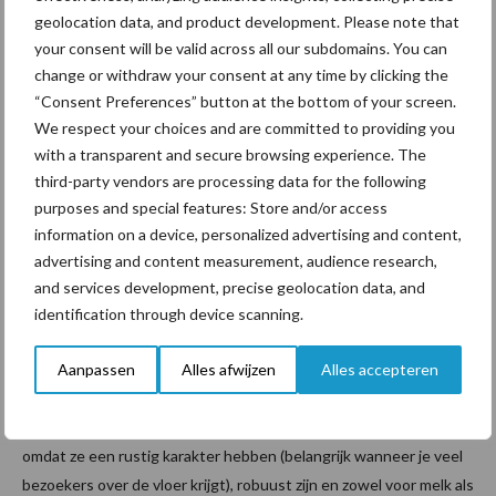
geolocation data, and product development. Please note that
aan één kant beschadigd geraakt maar we hebben wel
your consent will be valid across all our subdomains. You can
vastgesteld dat het drijflichaam erg stabiel ligt. Dat is een hele
change or withdraw your consent at any time by clicking the
geruststelling.”
“Consent Preferences” button at the bottom of your screen.
We respect your choices and are committed to providing you
with a transparent and secure browsing experience. The
third-party vendors are processing data for the following
purposes and special features: Store and/or access
information on a device, personalized advertising and content,
advertising and content measurement, audience research,
and services development, precise geolocation data, and
identification through device scanning.
Aanpassen
Alles afwijzen
Alles accepteren
Minke en Peter kozen voor Maas-Rijn-IJsselkoeien, enerzijds
omdat ze een rustig karakter hebben (belangrijk wanneer je veel
bezoekers over de vloer krijgt), robuust zijn en zowel voor melk als