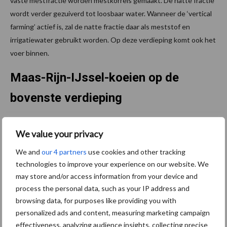
vaste mestfractie worden mestkorrels gemaakt. De natte fractie
wordt verder gezuiverd tot loosbaar water. Wanneer de ‘vertical
farming’ actief is, zal de natte fractie daar als meststof en
irrigatiewater gebruikt worden. Op deze verdieping komt ook het
voer binnen.
Maas-Rijn-IJssel-koeien op de
bovenste verdieping
De Maas-Rijn-IJssel-koeien, een typisch Oudhollands
We value your privacy
dubbeldoelras, hebben hun thuis op de bovenste verdieping waar
ook een melkrobot geïnstalleerd is. De stal is uitgerust met
We and
our 4 partners
use cookies and other tracking
windschermen en een vernevelingsinstallatie om de heetste
technologies to improve your experience on our website. We
may store and/or access information from your device and
dagen te overbruggen.
process the personal data, such as your IP address and
“Op het water is er altijd wel een briesje dus dat helpt bij het
browsing data, for purposes like providing you with
koelen”, legt Minke uit. Ook stormen horen erbij. De boerderij
personalized ads and content, measuring marketing campaign
moest al één flinke storm trotseren. “De windschermen zijn toen
effectiveness, analyzing audience insights, collecting precise