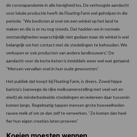
de coronapandemie in alle hevigheid los. De verhoogde aandacht
voor lokale productie heeft de Floating Farm wel geholpen in die
periode. “We beslisten al snel om een winkel op het land te
maken en die is er nu nog steeds. Dat hadden we in normale
omstandigheden waarschijnlijk niet gedaan maar de winkel is wel
belangrijk om het contact met de stedelingen te behouden. We
verkopen er ook producten van andere landbouwers.” De
aandacht voor de korte keten is inmiddels weer wel wat getaand.
“Mensen vervallen snel in hun oude gewoonten.”
Het publiek dat koopt bij Floating Farm, is divers. Zowel hippe
barista’s (vanwege de rijke melksamenstelling met veel vet en
eiwit) als minderbedeelde stedelingen en iedereen daar tussenin
komen langs. Regelmatig tappen mensen grote hoeveelheden
rauwe melk af om ze dan zelf te verwerken. “Ze komen dan heel
fier hun eigen creaties laten proeven.”
Koeien moesten wennen