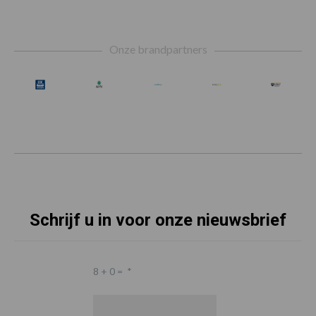
Footer
Onze brandpartners
Schrijf u in voor onze nieuwsbrief
8 + 0 =
*