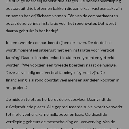
De huidige boerderij behelst drie etages. De benedenverdieping
bestaat uit drie betonnen bakken die aan elkaar vastgemaakt zijn
en samen het drijflichaam vormen. Eén van de compartimenten
bevat de zuiveringsinstallatie voor het regenwater. Dat wordt
daarna gebruikt in het bedrijf.
In een tweede compartiment rijpen de kazen. De derde bak
wordt momenteel uitgerust met een installatie voor ‘vertical
farming’. Daar zullen binnenkort kruiden en groenten geteeld
worden. “We voorzien een tweede boerderij naast de huidige.
Deze zal volledig met ‘vertical farming’ uitgerust zijn. De
financiering is al rond doordat veel mensen aandelen kochten in
het project.”
De middelste etage herbergt de procesvloer. Daar vindt de
zuivelproductie plaats. Alle geproduceerde zuivel wordt verwerkt
tot melk, yoghurt, karnemelk, boter en kaas. Op dezelfde
verdieping gebeurt de mestscheiding en -verwerking. Van de