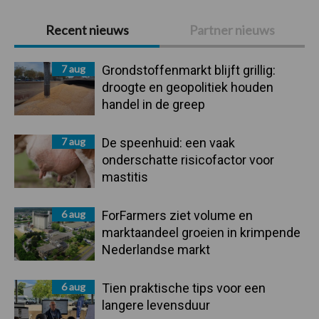
Primaire
Recent nieuws
Partner nieuws
Sidebar
7 aug
Grondstoffenmarkt blijft grillig:
droogte en geopolitiek houden
handel in de greep
7 aug
De speenhuid: een vaak
onderschatte risicofactor voor
mastitis
6 aug
ForFarmers ziet volume en
marktaandeel groeien in krimpende
Nederlandse markt
6 aug
Tien praktische tips voor een
langere levensduur