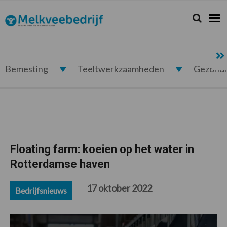
Spring
Door
Spring
Spring
naar
naar
naar
naar
Zoeken...
Zoek
Melkveebedrijf.nl
de
de
de
de
hoofdnavigatie
hoofd
eerste
voettekst
inhoud
sidebar
Bemesting
Teeltwerkzaamheden
Gezond
Floating farm: koeien op het water in
Rotterdamse haven
17 oktober 2022
Bedrijfsnieuws